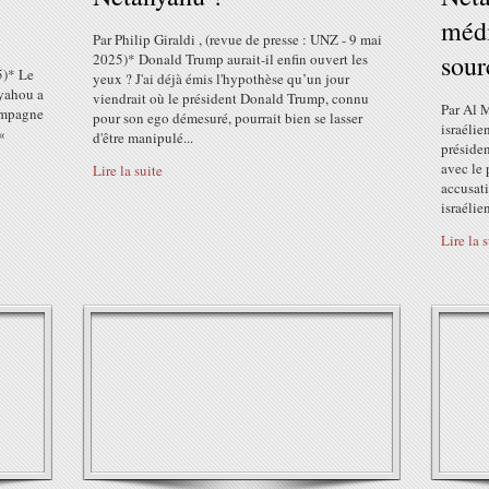
médi
Par Philip Giraldi , (revue de presse : UNZ - 9 mai
sour
2025)* Donald Trump aurait-il enfin ouvert les
5)* Le
yeux ? J'ai déjà émis l'hypothèse qu’un jour
nyahou a
viendrait où le président Donald Trump, connu
Par Al 
campagne
pour son ego démesuré, pourrait bien se lasser
israélie
«
d'être manipulé...
présiden
avec le 
Lire la suite
accusat
israélien
Lire la 