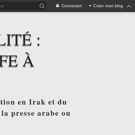
Connexion
+
Créer mon blog
ITÉ :
FE À
tion en Irak et du
 la presse arabe ou