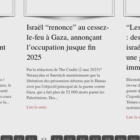
Israël “renonce” au cessez-
“Les
le-feu à Gaza, annonçant
: de
nt
l’occupation jusque fin
isra
2025
une 
imm
Par la rédaction de The Cradle (2 mai 2025)*
Netanyahu et Smotrich maintiennent que la
e /
Illustra
libération des prisonniers détenus par le Hamas
ise, le
(revue d
n'est pas l'objectif principal de la guerre contre
berté
guerre d
Gaza, qui a fait plus de 52 000 morts parmi les
es eaux
Cisjorda
Palestiniens. Des...
 la...
Yémen et
Lire la suite
instituti
Lire la 
10
20
30
40
50
51
52
53
54
55
56
57
58
59
60