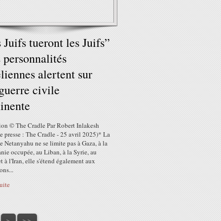
 Juifs tueront les Juifs”
s personnalités
éliennes alertent sur
guerre civile
inente
tion © The Cradle Par Robert Inlakesh
e presse : The Cradle - 25 avril 2025)* La
e Netanyahu ne se limite pas à Gaza, à la
nie occupée, au Liban, à la Syrie, au
 à l'Iran, elle s'étend également aux
ons...
suite
70
>
>>