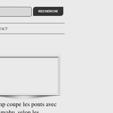
TACT
p coupe les ponts avec
nyahu, selon les