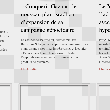
« Conquérir Gaza » : le
Le 
nouveau plan israélien
l’aé
d’expansion de sa
avec
campagne génocidaire
hype
lish (7
dans la
Le cabinet de sécurité du Premier ministre
Par Al 
que :
Benjamin Netanyahu a approuvé à l’unanimité des
missile 
ne
plans visant à mobiliser les réservistes et à confier
terminal
ausées
à l’armée israélienne la responsabilité de
les vols
l’approvisionnement en nourriture et autres
Arrow 3 
produits de première...
l'interce
Lire la suite
Lire la 