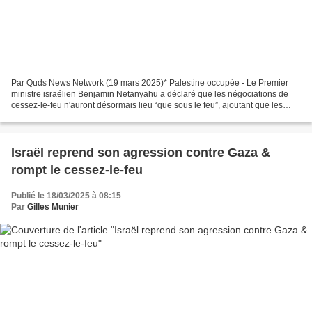
Par Quds News Network (19 mars 2025)* Palestine occupée - Le Premier
ministre israélien Benjamin Netanyahu a déclaré que les négociations de
cessez-le-feu n'auront désormais lieu “que sous le feu”, ajoutant que les
attaques qui ont tué des centaines de...
Israël reprend son agression contre Gaza &
rompt le cessez-le-feu
Publié le 18/03/2025 à 08:15
Par
Gilles Munier