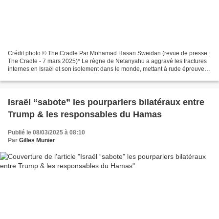
Crédit photo © The Cradle Par Mohamad Hasan Sweidan (revue de presse :
The Cradle - 7 mars 2025)* Le règne de Netanyahu a aggravé les fractures
internes en Israël et son isolement dans le monde, mettant à rude épreuve la
patience de ses plus proches alliés....
Israël “sabote” les pourparlers bilatéraux entre
Trump & les responsables du Hamas
Publié le 08/03/2025 à 08:10
Par
Gilles Munier