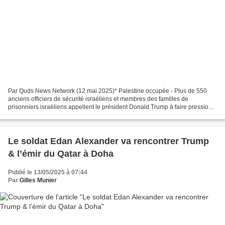
Par Quds News Network (12 mai 2025)* Palestine occupée - Plus de 550
anciens officiers de sécurité israéliens et membres des familles de
prisonniers israéliens appellent le président Donald Trump à faire pression
pour un cessez-le-feu à Gaza afin de garantir...
Le soldat Edan Alexander va rencontrer Trump
& l’émir du Qatar à Doha
Publié le 13/05/2025 à 07:44
Par
Gilles Munier