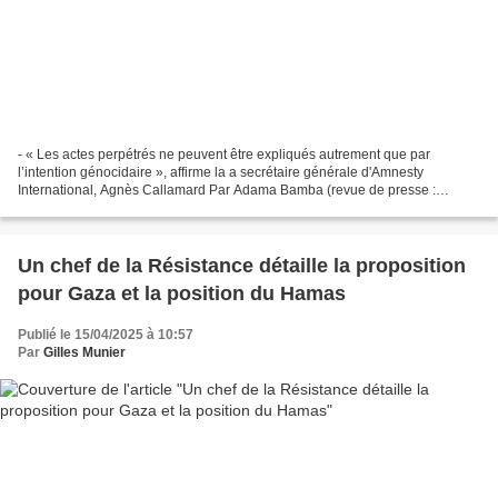
- « Les actes perpétrés ne peuvent être expliqués autrement que par
l’intention génocidaire », affirme la a secrétaire générale d'Amnesty
International, Agnès Callamard Par Adama Bamba (revue de presse :
Anadolu – 16 avril 2025)* La secrétaire générale...
Un chef de la Résistance détaille la proposition
pour Gaza et la position du Hamas
Publié le 15/04/2025 à 10:57
Par
Gilles Munier