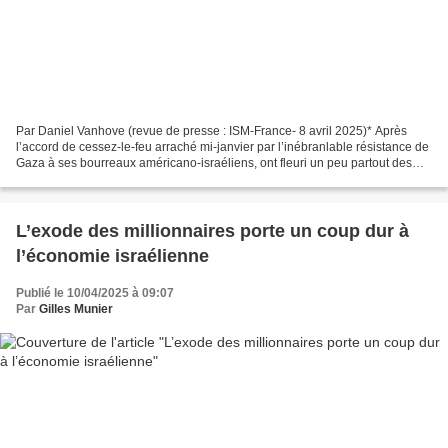
Par Daniel Vanhove (revue de presse : ISM-France- 8 avril 2025)* Après
l’accord de cessez-le-feu arraché mi-janvier par l’inébranlable résistance de
Gaza à ses bourreaux américano-israéliens, ont fleuri un peu partout des
titres célébrant la « victoire...
L’exode des millionnaires porte un coup dur à
l’économie israélienne
Publié le 10/04/2025 à 09:07
Par
Gilles Munier