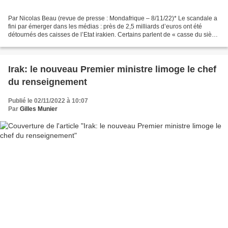
Par Nicolas Beau (revue de presse : Mondafrique – 8/11/22)* Le scandale a
fini par émerger dans les médias : près de 2,5 milliards d’euros ont été
détournés des caisses de l’Etat irakien. Certains parlent de « casse du siècle
», d’autres de « « plus grand...
Irak: le nouveau Premier ministre limoge le chef
du renseignement
Publié le 02/11/2022 à 10:07
Par
Gilles Munier