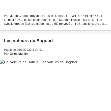
Par Merlin Charpie (revue de presse : News 24 – 13/11/22)* BEYROUTH –
Le petit-neveu de feu le dirigeant irakien Saddam Hussein n’a aucun lien
avec le groupe Etat islamique mais a été renvoyé en Irak dans le cadre d’un
accord politique avec les autorités...
Les voleurs de Bagdad
Publié le 09/11/2022 à 09:01
Par
Gilles Munier