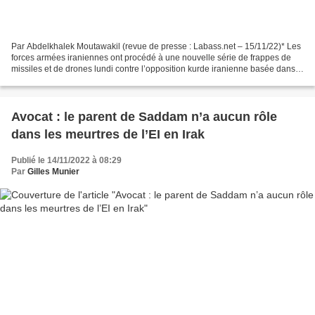
Par Abdelkhalek Moutawakil (revue de presse : Labass.net – 15/11/22)* Les
forces armées iraniennes ont procédé à une nouvelle série de frappes de
missiles et de drones lundi contre l’opposition kurde iranienne basée dans
la région voisine du Kurdistan...
Avocat : le parent de Saddam n’a aucun rôle
dans les meurtres de l’EI en Irak
Publié le 14/11/2022 à 08:29
Par
Gilles Munier