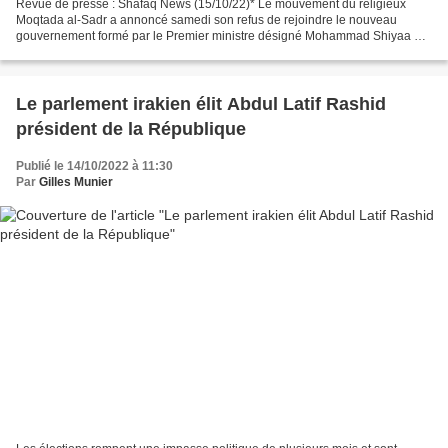
Revue de presse : Shafaq News (15/10/22)* Le mouvement du religieux
Moqtada al-Sadr a annoncé samedi son refus de rejoindre le nouveau
gouvernement formé par le Premier ministre désigné Mohammad Shiyaa al-
Sudani. L'annonce est intervenue deux jours après...
Le parlement irakien élit Abdul Latif Rashid
président de la République
Publié le 14/10/2022 à 11:30
Par
Gilles Munier