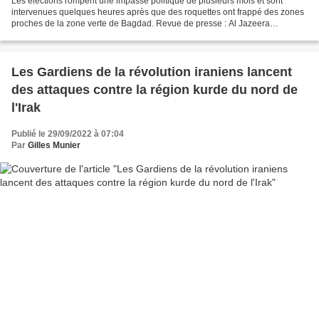
Les élections rompent une impasse politique de plusieurs mois et sont
intervenues quelques heures après que des roquettes ont frappé des zones
proches de la zone verte de Bagdad. Revue de presse : Al Jazeera
(13/10/22)* Les législateurs irakiens ont élu...
Les Gardiens de la révolution iraniens lancent
des attaques contre la région kurde du nord de
l'Irak
Publié le 29/09/2022 à 07:04
Par
Gilles Munier