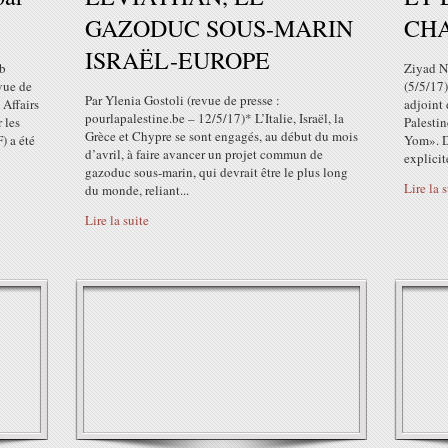
GAZODUC SOUS-MARIN
CH
ISRAËL-EUROPE
ab
Ziyad N
vue de
(5/5/17)
Par Ylenia Gostoli (revue de presse :
Affairs
adjoint
pourlapalestine.be – 12/5/17)* L’Italie, Israël, la
 les
Palestin
Grèce et Chypre se sont engagés, au début du mois
) a été
Yom». Da
d’avril, à faire avancer un projet commun de
explicit
gazoduc sous-marin, qui devrait être le plus long
Lire la 
du monde, reliant...
Lire la suite