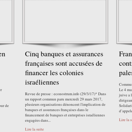
en
Cinq banques et assurances
Fran
françaises sont accusées de
cont
financer les colonies
pale
israéliennes
Communi
er
Le 4 ma
Revue de presse : econostrum.info (29/3/17)* Dans
juive a
un rapport commun paru mercredi 29 mars 2017,
dirigean
plusieurs organisations dénoncent l'implication de
our de
Solidari
banques et assurances françaises dans le
d’appele
financement de banques et entreprises israéliennes
Lire la 
engagées dans...
Lire la suite