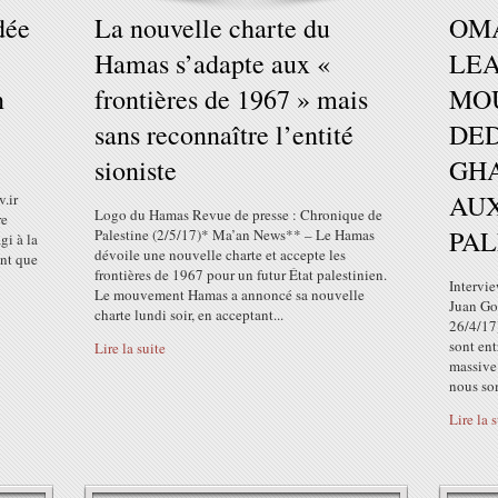
dée
La nouvelle charte du
OM
Hamas s’adapte aux «
LE
n
frontières de 1967 » mais
MO
sans reconnaître l’entité
DED
sioniste
GHA
AUX
v.ir
Logo du Hamas Revue de presse : Chronique de
re
PAL
Palestine (2/5/17)* Ma’an News** – Le Hamas
gi à la
dévoile une nouvelle charte et accepte les
ant que
frontières de 1967 pour un futur État palestinien.
Intervi
Le mouvement Hamas a annoncé sa nouvelle
Juan Go
charte lundi soir, en acceptant...
26/4/17)
sont ent
Lire la suite
massive 
nous so
Lire la 