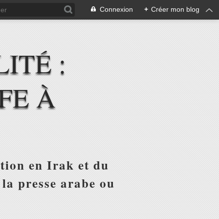
Connexion
+
Créer mon blog
ITÉ :
FE À
tion en Irak et du
 la presse arabe ou