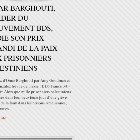
AR BARGHOUTI,
ADER DU
UVEMENT BDS,
IE SON PRIX
NDI DE LA PAIX
 PRISONNIERS
ESTINIENS
ew d'Omar Barghouti par Amy Goodman et
nzalez (revue de presse : BDS France 34 –
* Alors que mille prisonniers palestiniens
rés dans leur neuvième jour d’une grève
de la faim dans les prisons israéliennes,
mmes...
suite