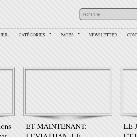
UEIL
CATÉGORIES
PAGES
NEWSLETTER
CON
ions
ET MAINTENANT:
LE 
par
LEVIATHAN, LE
ET 