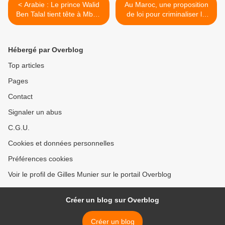
< Arabie : Le prince Walid
Au Maroc, une proposition
Ben Talal tient tête à MbS :
de loi pour criminaliser la
il exige un tribunal
normalisation avec Israël >
international
Hébergé par Overblog
Top articles
Pages
Contact
Signaler un abus
C.G.U.
Cookies et données personnelles
Préférences cookies
Voir le profil de Gilles Munier sur le portail Overblog
Créer un blog sur Overblog
Créer un blog