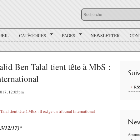
UEIL
CATÉGORIES
PAGES
NEWSLETTER
CON
lid Ben Talal tient tête à MbS :
Sui
nternational
RS
 2017, 12:05pm
New
13/12/17)*
Abonne