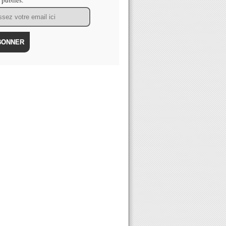
s publiés.