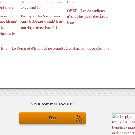
OPEP : Les Saoudiens
arre
Pourquoi les Saoudiens
n’ont plus peur des États-
occidental
ont-ils décommandé leur
Unis
gie
mariage avec Israël ?
régionale
DE GAZA A JÉRUSALEM SOLIDARITÉ AVEC LA PALESTINE
Le Sommet d'Istanbul reconnaît Jérusalem-Est occupée comme capitale de la Palestine
Nous sommes sociaux !
Rss