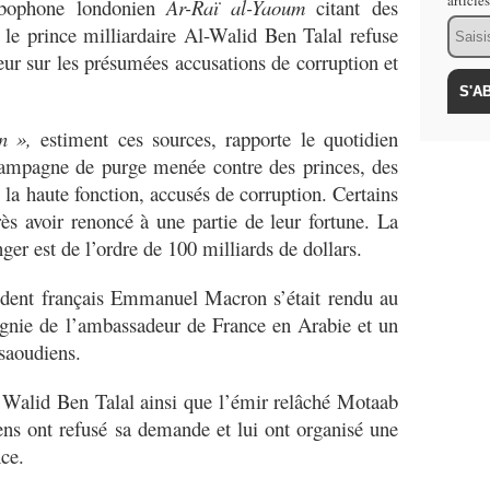
article
rabophone londonien
Ar-Raï al-Yaoum
citant des
Email
, le prince milliardaire Al-Walid Ben Talal refuse
ur sur les présumées accusations de corruption et
n »,
estiment ces sources, rapporte le quotidien
 campagne de purge menée contre des princes, des
 la haute fonction, accusés de corruption. Certains
rès avoir renoncé à une partie de leur fortune. La
 est de l’ordre de 100 milliards de dollars.
ident français Emmanuel Macron s’était rendu au
nie de l’ambassadeur de France en Arabie et un
saoudiens.
 Walid Ben Talal ainsi que l’émir relâché Motaab
ns ont refusé sa demande et lui ont organisé une
nce.