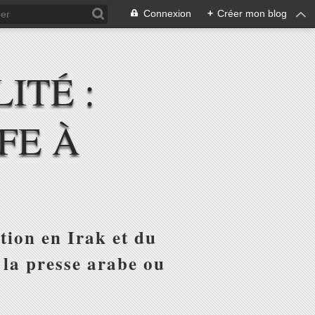
Connexion
+
Créer mon blog
ITÉ :
FE À
tion en Irak et du
 la presse arabe ou