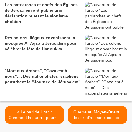
Les patriarches et chefs des Églises
de Jérusalem ont publié une
déclaration rejetant le sionisme
chrétien
Des colons illégaux envahissent la
mosquée Al-Aqsa à Jérusalem pour
célébrer la fête de Hanoukka
"Mort aux Arabes", "Gaza est à
nous".... Des nationalistes israéliens
perturbent la "Journée de Jérusalem"
< Le pari de l'Iran :
Guerre au Moyen-Orient :
Comment la guerre pourrait
le sort d’animaux coincés
décider de l'avenir politique
en pleine mer sur des
de Trump et Netanyahu
navires inquiète >