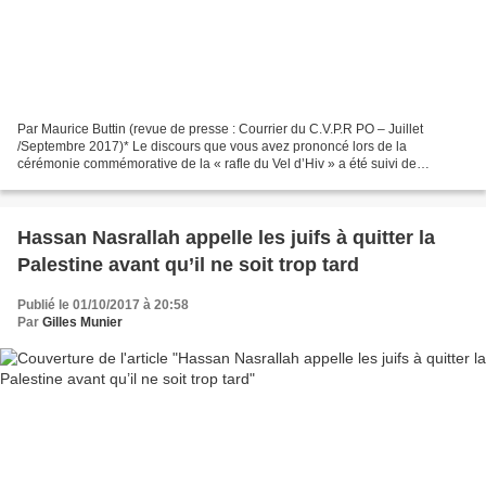
Par Maurice Buttin (revue de presse : Courrier du C.V.P.R PO – Juillet
/Septembre 2017)* Le discours que vous avez prononcé lors de la
cérémonie commémorative de la « rafle du Vel d’Hiv » a été suivi de
critiques par tous les amis de la cause palestinienne....
Hassan Nasrallah appelle les juifs à quitter la
Palestine avant qu’il ne soit trop tard
Publié le 01/10/2017 à 20:58
Par
Gilles Munier