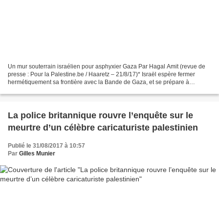
Un mur souterrain israélien pour asphyxier Gaza Par Hagal Amit (revue de
presse : Pour la Palestine.be / Haaretz – 21/8/17)* Israël espère fermer
hermétiquement sa frontière avec la Bande de Gaza, et se prépare à
consacrer 380 millions de dollars à des...
La police britannique rouvre l’enquête sur le
meurtre d’un célèbre caricaturiste palestinien
Publié le 31/08/2017 à 10:57
Par
Gilles Munier