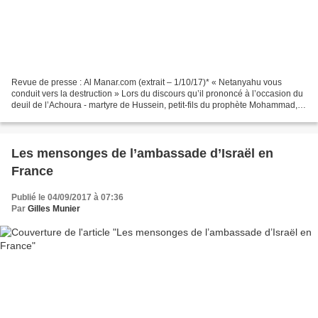
Revue de presse : Al Manar.com (extrait – 1/10/17)* « Netanyahu vous
conduit vers la destruction » Lors du discours qu’il prononcé à l’occasion du
deuil de l’Achoura - martyre de Hussein, petit-fils du prophète Mohammad,
en 680 à Kerbala - Hassan Nasrallah,...
Les mensonges de l’ambassade d’Israël en
France
Publié le 04/09/2017 à 07:36
Par
Gilles Munier