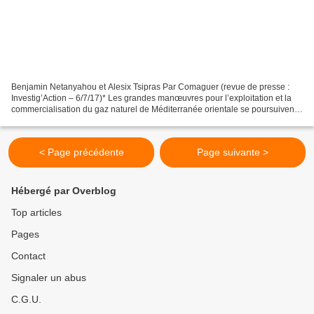
Benjamin Netanyahou et Alesix Tsipras Par Comaguer (revue de presse :
Investig’Action – 6/7/17)* Les grandes manœuvres pour l’exploitation et la
commercialisation du gaz naturel de Méditerranée orientale se poursuivent.
La Grèce qui, du temps du Pasok,...
< Page précédente
Page suivante >
Hébergé par Overblog
Top articles
Pages
Contact
Signaler un abus
C.G.U.