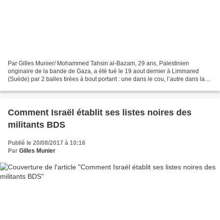
Par Gilles Munier/ Mohammed Tahsin al-Bazam, 29 ans, Palestinien
originaire de la bande de Gaza, a été tué le 19 aout dernier à Limmared
(Suède) par 2 balles tirées à bout portant : une dans le cou, l’autre dans la
tête. Les médias palestiniens accusent...
Comment Israël établit ses listes noires des
militants BDS
Publié le 20/08/2017 à 10:16
Par
Gilles Munier