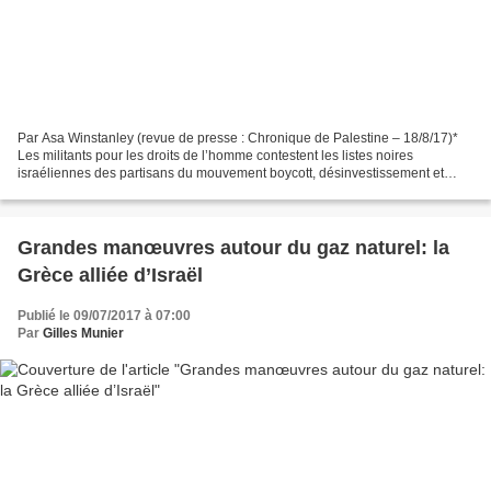
Par Asa Winstanley (revue de presse : Chronique de Palestine – 18/8/17)*
Les militants pour les droits de l’homme contestent les listes noires
israéliennes des partisans du mouvement boycott, désinvestissement et
sanctions , ou BDS. L’avocat Eitay Mack...
Grandes manœuvres autour du gaz naturel: la
Grèce alliée d’Israël
Publié le 09/07/2017 à 07:00
Par
Gilles Munier