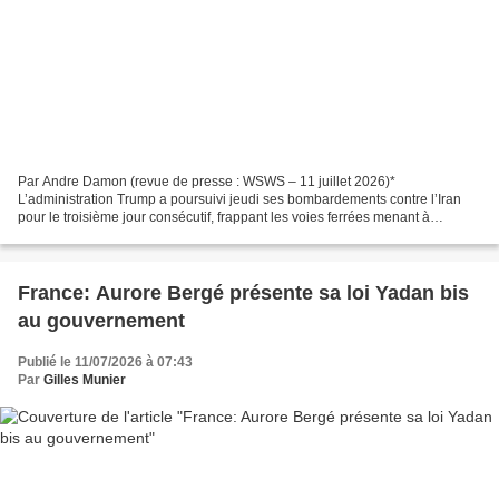
Par Andre Damon (revue de presse : WSWS – 11 juillet 2026)*
L’administration Trump a poursuivi jeudi ses bombardements contre l’Iran
pour le troisième jour consécutif, frappant les voies ferrées menant à
Mashhad, alors que la foule en deuil enterrait...
France: Aurore Bergé présente sa loi Yadan bis
au gouvernement
Publié le 11/07/2026 à 07:43
Par
Gilles Munier