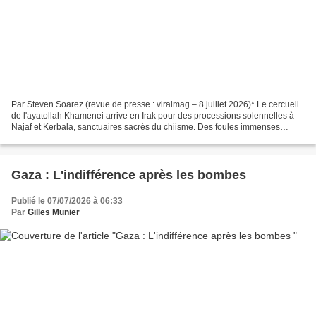
Par Steven Soarez (revue de presse : viralmag – 8 juillet 2026)* Le cercueil
de l'ayatollah Khamenei arrive en Irak pour des processions solennelles à
Najaf et Kerbala, sanctuaires sacrés du chiisme. Des foules immenses
rendent hommage à celui qui a défié...
Gaza : L'indifférence après les bombes
Publié le 07/07/2026 à 06:33
Par
Gilles Munier