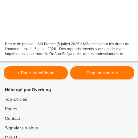
Revue de presse : ISM-France (5 juillet 2026)* Médecins pour les droits de
l’homme – Israël, 5 juillet 2026.- Des rapports récents suscitent de vives
inquiétudes concernant le Dr Abu Safiya et les autres professionnels de
santé de Gaza détenus dans des...
< Page précédente
Page suivante >
Hébergé par Overblog
Top articles
Pages
Contact
Signaler un abus
C.G.U.