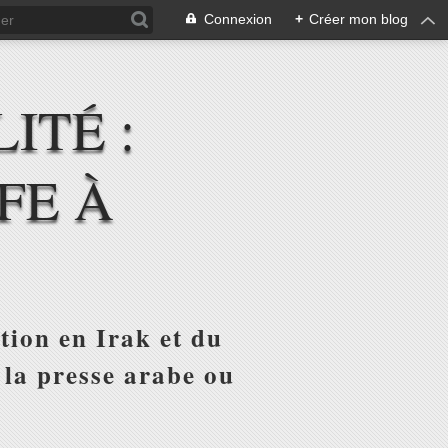
Connexion
+
Créer mon blog
ITÉ :
FE À
tion en Irak et du
 la presse arabe ou