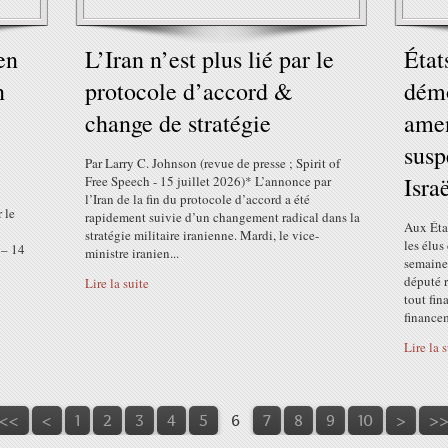
en
L’Iran n’est plus lié par le
État
n
protocole d’accord &
démo
change de stratégie
ame
susp
Par Larry C. Johnson (revue de presse ; Spirit of
Isra
Free Speech - 15 juillet 2026)* L’annonce par
l’Iran de la fin du protocole d’accord a été
 le
rapidement suivie d’un changement radical dans la
Aux État
stratégie militaire iranienne. Mardi, le vice-
les élus
 – 14
ministre iranien...
semaine
député r
Lire la suite
tout fin
financem
Lire la 
20
30
40
50
60
70
80
90
100
200
300
400
500
600
<<
<
1
2
3
4
5
6
7
8
9
10
>
>