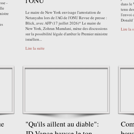
l'ONU
sse -
dans le 
lle
tenu des
Le maire de New York envisage l'arrestation de
nistre
l'envoi 
Netanyahu lors de l'AG de l'ONU Revue de presse :
Donald 
Blick, avec AFP (17 juillet 2026)* Le maire de
es
New York, Zohran Mamdani, mène des discussions
Lire la 
sur la possibilité légale d'arrêter le Premier ministre
israélien...
Lire la suite
ue
"Qu'ils aillent au diable":
Comm
JD Vance hausse le ton
bous