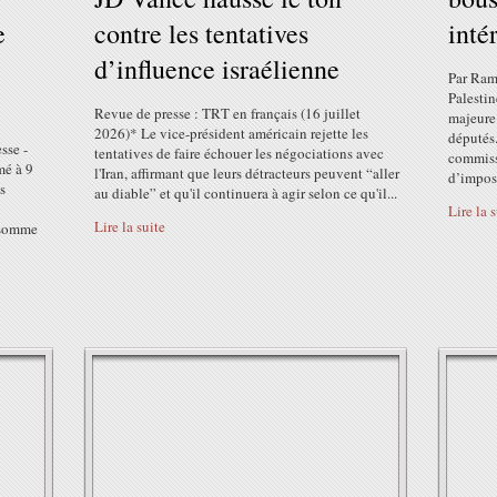
e
contre les tentatives
inté
d’influence israélienne
Par Ram
Palestin
Revue de presse : TRT en français (16 juillet
majeure
2026)* Le vice-président américain rejette les
députés
sse -
tentatives de faire échouer les négociations avec
commissi
mé à 9
l'Iran, affirmant que leurs détracteurs peuvent “aller
d’impos
ts
au diable” et qu'il continuera à agir selon ce qu'il...
Lire la 
Lire la suite
e somme