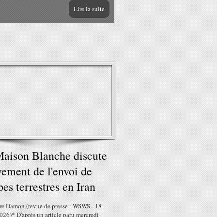
Lire la suite
aison Blanche discute
vement de l'envoi de
pes terrestres en Iran
re Damon (revue de presse : WSWS - 18
2026)* D'après un article paru mercredi