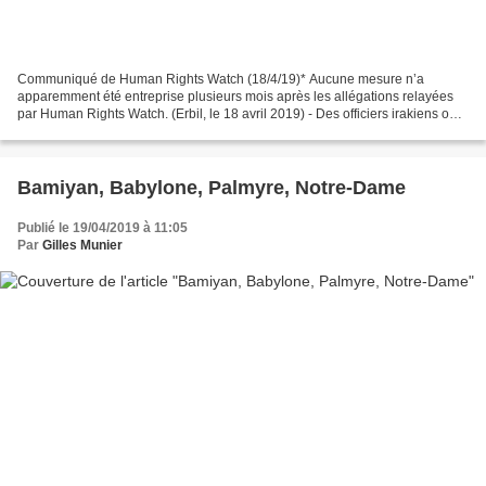
Communiqué de Human Rights Watch (18/4/19)* Aucune mesure n’a
apparemment été entreprise plusieurs mois après les allégations relayées
par Human Rights Watch. (Erbil, le 18 avril 2019) - Des officiers irakiens ont
continué à commettre des actes de torture...
Bamiyan, Babylone, Palmyre, Notre-Dame
Publié le 19/04/2019 à 11:05
Par
Gilles Munier