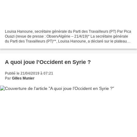
Louisa Hanoune, secrétaire générale du Parti des Travailleurs (PT) Par Pica
Ouazi (revue de presse : ObservAlgérie – 21/4/19)* La secrétaire générale
du Parti des Travailleurs (PT)**, Louisa Hanoune, a déclaré sur le plateau
d’une chaine de télévision,...
A quoi joue l’Occident en Syrie ?
Publié le 21/04/2019 à 07:21
Par
Gilles Munier