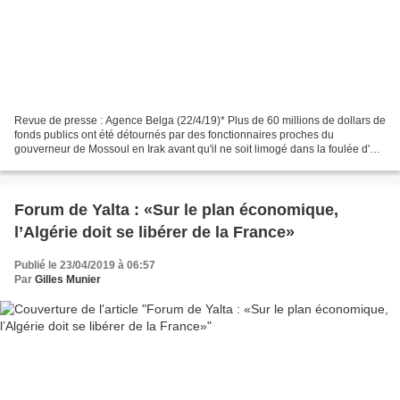
Revue de presse : Agence Belga (22/4/19)* Plus de 60 millions de dollars de
fonds publics ont été détournés par des fonctionnaires proches du
gouverneur de Mossoul en Irak avant qu'il ne soit limogé dans la foulée d'un
naufrage meurtrier**, a indiqué...
Forum de Yalta : «Sur le plan économique,
l’Algérie doit se libérer de la France»
Publié le 23/04/2019 à 06:57
Par
Gilles Munier