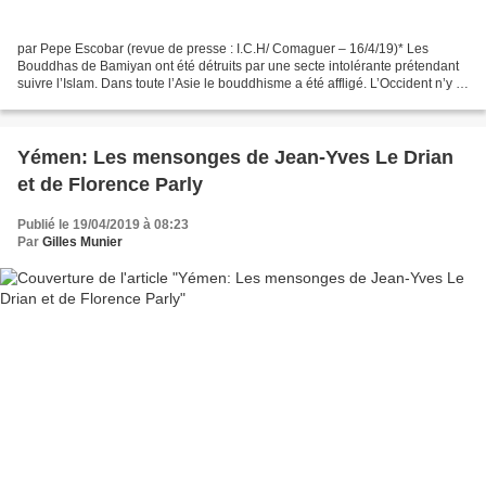
par Pepe Escobar (revue de presse : I.C.H/ Comaguer – 16/4/19)* Les
Bouddhas de Bamiyan ont été détruits par une secte intolérante prétendant
suivre l’Islam. Dans toute l’Asie le bouddhisme a été affligé. L’Occident n’y a
guère prêté attention. Les ruines...
Yémen: Les mensonges de Jean-Yves Le Drian
et de Florence Parly
Publié le 19/04/2019 à 08:23
Par
Gilles Munier