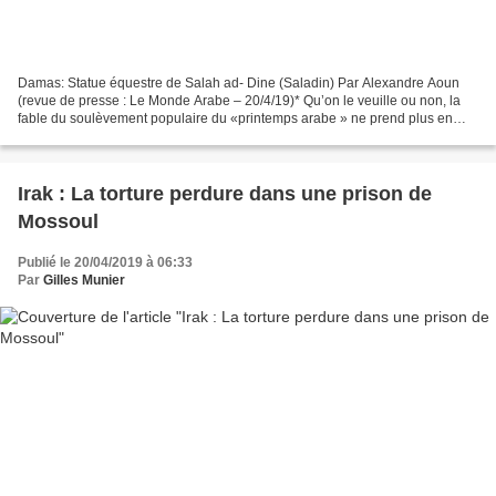
Damas: Statue équestre de Salah ad- Dine (Saladin) Par Alexandre Aoun
(revue de presse : Le Monde Arabe – 20/4/19)* Qu’on le veuille ou non, la
fable du soulèvement populaire du «printemps arabe » ne prend plus en
Syrie, estime Alexandre Aoun. L’illusion...
Irak : La torture perdure dans une prison de
Mossoul
Publié le 20/04/2019 à 06:33
Par
Gilles Munier