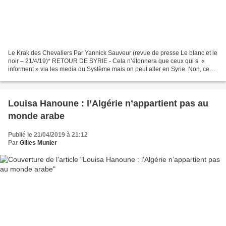
Le Krak des Chevaliers Par Yannick Sauveur (revue de presse Le blanc et le
noir – 21/4/19)* RETOUR DE SYRIE - Cela n’étonnera que ceux qui s’ «
informent » via les media du Système mais on peut aller en Syrie. Non, ce
pays n’est pas fermé, rien n’empêche...
Louisa Hanoune : l’Algérie n’appartient pas au
monde arabe
Publié le 21/04/2019 à 21:12
Par
Gilles Munier