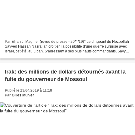
Par Elijah J. Magnier (revue de presse - 20/4/19)* Le dirigeant du Hezbollah
Sayyed Hassan Nasrallah croit en la possibilité d’une guerre surprise avec
Israël, cet été, au Liban. S’adressant à ses plus hauts commandants, Sayyed
Nasrallah leur a demandé...
Irak: des millions de dollars détournés avant la
fuite du gouverneur de Mossoul
Publié le 23/04/2019 à 11:18
Par
Gilles Munier