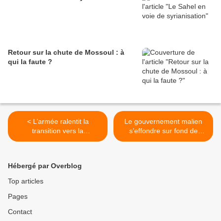
Retour sur la chute de Mossoul : à
qui la faute ?
< L’armée ralentit la
Le gouvernement malien
transition vers la
s’effondre sur fond de
démocratie en Algérie,
manifestations contre
estime le Financial Times
l'occupation franco-
allemande >
Hébergé par Overblog
Top articles
Pages
Contact