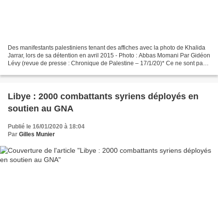
Des manifestants palestiniens tenant des affiches avec la photo de Khalida
Jarrar, lors de sa détention en avril 2015 - Photo : Abbas Momani Par Gidéon
Lévy (revue de presse : Chronique de Palestine – 17/1/20)* Ce ne sont pas
des femmes, ce sont des «terroristes»,...
Libye : 2000 combattants syriens déployés en
soutien au GNA
Publié le 16/01/2020 à 18:04
Par
Gilles Munier