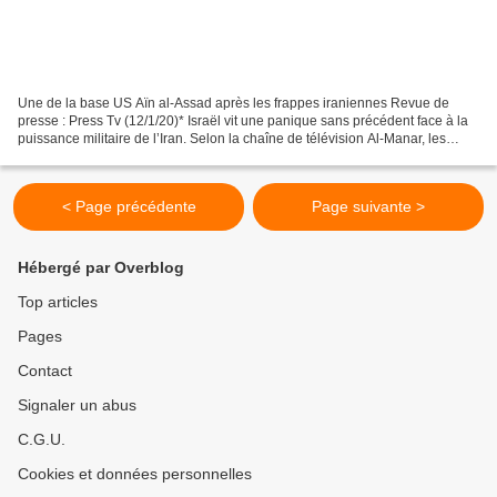
Une de la base US Aïn al-Assad après les frappes iraniennes Revue de
presse : Press Tv (12/1/20)* Israël vit une panique sans précédent face à la
puissance militaire de l’Iran. Selon la chaîne de télévision Al-Manar, les
milieux israéliens croient que...
< Page précédente
Page suivante >
Hébergé par Overblog
Top articles
Pages
Contact
Signaler un abus
C.G.U.
Cookies et données personnelles