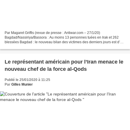
Par Magaret Griffis (revue de presse : Antiwar.com – 27/1/20)
Bagdad/Nassiriya/Bassora : Au moins 13 personnes tuées en Irak et 262
blessées Bagdad : le nouveau bilan des victimes des derniers jours est d’au
moins 9 manifestants tués et 49 autres blessés....
Le représentant américain pour l’Iran menace le
nouveau chef de la force al-Qods
Publié le 25/01/2020 à 11:25
Par
Gilles Munier