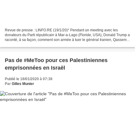
Revue de presse : LINFO.RE (19/1/20)* Pendant un meeting avec les
donateurs du Parti républicain à Mar-a-Lago (Floride, USA), Donald Trump a
raconté, à sa façon, comment son armée à tuer le général Iranien, Qassem
Soleimani… "Il était censé être invincible"...
Pas de #MeToo pour ces Palestiniennes
emprisonnées en Israël
Publié le 18/01/2020 à 07:38
Par
Gilles Munier