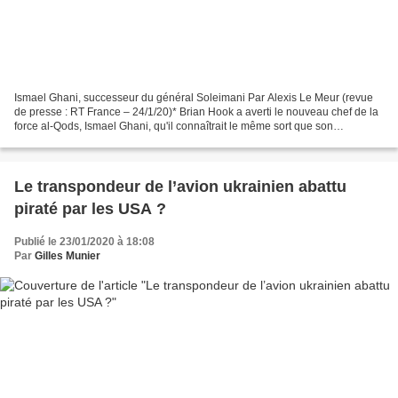
Ismael Ghani, successeur du général Soleimani Par Alexis Le Meur (revue
de presse : RT France – 24/1/20)* Brian Hook a averti le nouveau chef de la
force al-Qods, Ismael Ghani, qu'il connaîtrait le même sort que son
prédécesseur s'il s'en prenait aux...
Le transpondeur de l’avion ukrainien abattu
piraté par les USA ?
Publié le 23/01/2020 à 18:08
Par
Gilles Munier