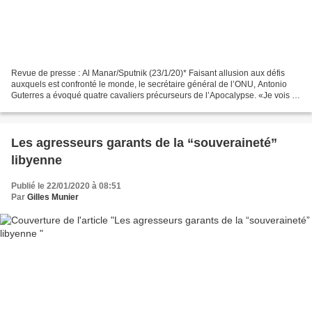
Revue de presse : Al Manar/Sputnik (23/1/20)* Faisant allusion aux défis
auxquels est confronté le monde, le secrétaire général de l’ONU, Antonio
Guterres a évoqué quatre cavaliers précurseurs de l’Apocalypse. «Je vois «
quatre cavaliers » parmi nous,...
Les agresseurs garants de la “souveraineté”
libyenne
Publié le 22/01/2020 à 08:51
Par
Gilles Munier