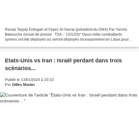
Recep Tayyip Erdogan et Fayez Al-Sarraj (président du GNA) Par Yacine
Babouche (revue de presse : TSA – 15/1/20)* Deux-mille combattants
syriens ont été déployés ou seront déployés incessamment en Libye pour
venir en soutien aux forces du gouvernement...
Etats-Unis vs Iran : Israël perdant dans trois
scénarios...
Publié le 13/01/2020 à 10:22
Par
Gilles Munier