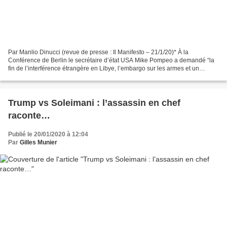
Par Manlio Dinucci (revue de presse : Il Manifesto – 21/1/20)* À la
Conférence de Berlin le secrétaire d’état USA Mike Pompeo a demandé “la
fin de l’interférence étrangère en Libye, l’embargo sur les armes et un
cessez-le-feu durable”. Ce qu’ont fait...
Trump vs Soleimani : l’assassin en chef
raconte…
Publié le 20/01/2020 à 12:04
Par
Gilles Munier