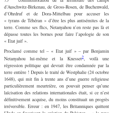
d’Auschwitz-Birkenau, de Gross-Rosen, de Buchenwald,
d’Ohrdruf et de Dora-Mittelbau pour accuser les
« tyrans de Téhéran » d’être les plus antisémites de la
terre. Comme ses flics, Netanyahou n’en reste pas là et
dépasse toutes les bornes pour faire l’apologie de son
« Etat juif ».
Proclamé comme tel – « Etat juif » – par Benjamin
2
Netanyahou lui-même et la Knesset
, voilà une
régression politique qui devrait être condamnée par la
terre entière ! Depuis le traité de Westphalie (24 octobre
1648), qui mit fin à trente ans d’une guerre religieuse
particulièrement meurtrière, on pouvait penser qu’une
laïcisation des relations internationales était, si ce n’est
définitivement acquise, du moins constituait un progrès
irréversible. Erreur : en 1947, les Britanniques quittent
l’Inde en favorisant la création du Pakistan – « le pays