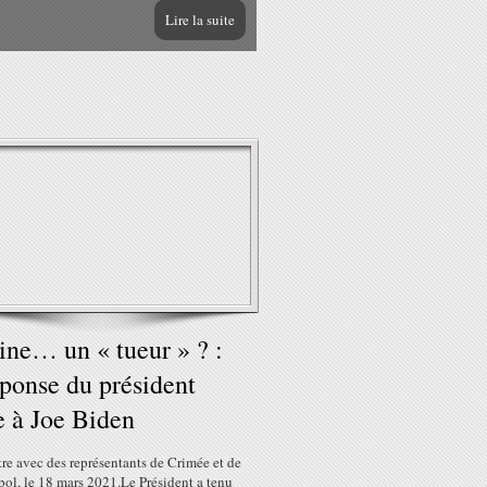
Lire la suite
ine… un « tueur » ? :
éponse du président
e à Joe Biden
re avec des représentants de Crimée et de
ol, le 18 mars 2021.Le Président a tenu