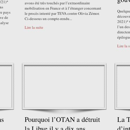
3/21)*
avons été très touchés par l’extraordinaire
ns
mobilisation en France et à l’étranger concernant
Quelques
tre pays
le procès intenté par TEVA contre Olivia Zémor.
découvr
ive de
Ci-dessous un compte-rendu...
2021)* 
nalyse
l’un des
Lire la suite
directe
épilogue
Lire la 
ns
Pourquoi l’OTAN a détruit
La T
la Libye il y a dix ans
d’in