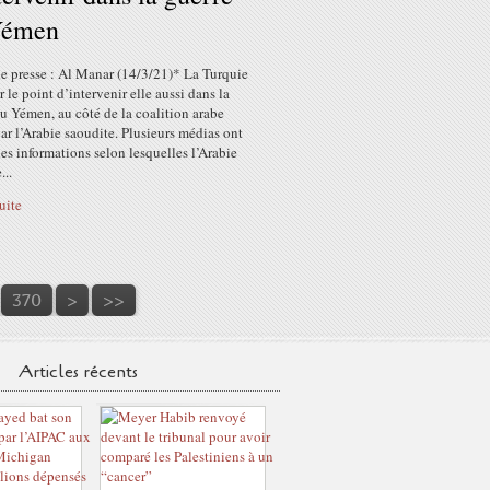
Yémen
e presse : Al Manar (14/3/21)* La Turquie
ur le point d’intervenir elle aussi dans la
u Yémen, au côté de la coalition arabe
r l’Arabie saoudite. Plusieurs médias ont
es informations selon lesquelles l’Arabie
...
suite
380
390
400
500
600
370
>
>>
Articles récents