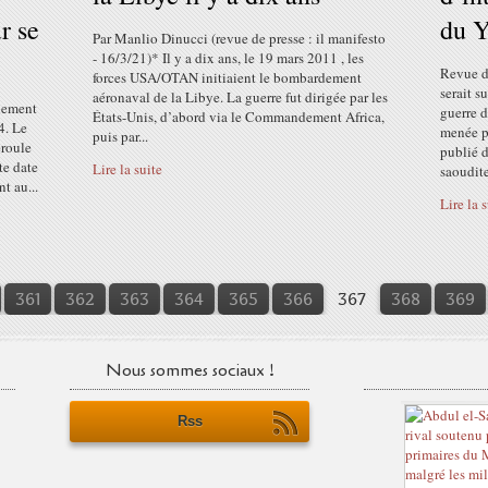
r se
du 
Par Manlio Dinucci (revue de presse : il manifesto
- 16/3/21)* Il y a dix ans, le 19 mars 2011 , les
Revue d
forces USA/OTAN initiaient le bombardement
serait s
aéronaval de la Libye. La guerre fut dirigée par les
blement
guerre d
États-Unis, d’abord via le Commandement Africa,
4. Le
menée pa
puis par...
éroule
publié d
te date
Lire la suite
saoudite
t au...
Lire la 
361
362
363
364
365
366
367
368
369
Nous sommes sociaux !
Rss