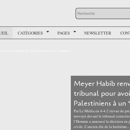
UEIL
CATÉGORIES
PAGES
NEWSLETTER
CON
Meyer Habib renv
tribunal pour avo
Palestiniens à un
Par Le Média en 4-4-2 (revue de pre
renvoyé devant le tribunal correctio
l’Homme a annoncé la décision en pré
civile. L’ancien élu de la huitième...