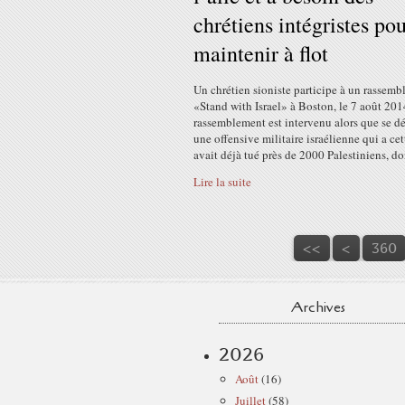
chrétiens intégristes pou
maintenir à flot
Un chrétien sioniste participe à un rassem
«Stand with Israel» à Boston, le 7 août 201
rassemblement est intervenu alors que se d
une offensive militaire israélienne qui a cet
avait déjà tué près de 2000 Palestiniens, don
Lire la suite
300
310
320
330
340
350
<<
<
360
Archives
2026
Août
(16)
Juillet
(58)