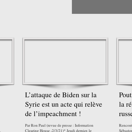
L’attaque de Biden sur la
Pout
Syrie est un acte qui relève
la r
de l’impeachment !
russ
Par Ron Paul (revue de presse : Information
Rencont
.
Clearing House -2/3/21)* Jeudi dernier, le
Sébastop