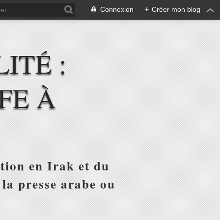
Connexion
+
Créer mon blog
ITÉ :
FE À
tion en Irak et du
 la presse arabe ou