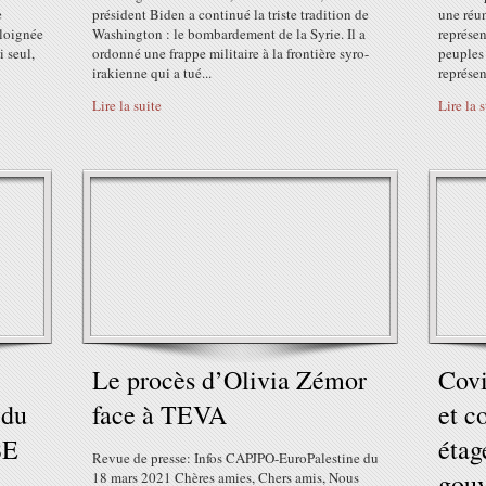
e
président Biden a continué la triste tradition de
une réu
 éloignée
Washington : le bombardement de la Syrie. Il a
représen
i seul,
ordonné une frappe militaire à la frontière syro-
peuples
irakienne qui a tué...
représen
Lire la suite
Lire la 
Le procès d’Olivia Zémor
Covi
 du
face à TEVA
et c
SE
étag
Revue de presse: Infos CAPJPO-EuroPalestine du
gouv
18 mars 2021 Chères amies, Chers amis, Nous