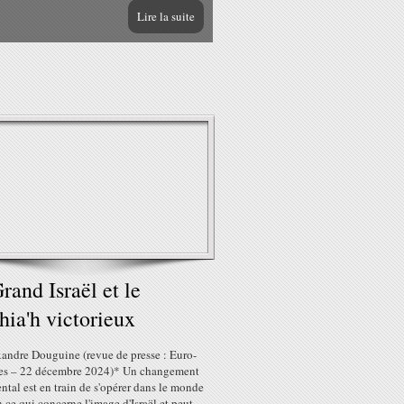
Lire la suite
rand Israël et le
ia'h victorieux
xandre Douguine (revue de presse : Euro-
es – 22 décembre 2024)* Un changement
tal est en train de s'opérer dans le monde
n ce qui concerne l'image d'Israël et peut-