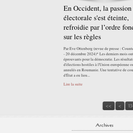
En Occident, la passion
électorale s'est éteinte,
refroidie par l’ordre fon
sur les règles
Par Eve Ottenberg (revue de presse : Coun
- 20 décembre 2024)* Les derniers mois ont
éprouvants pour la démocratie. Les résultat
d'élections hostiles à l'Union européenne o
annulés en Roumanie. Une tentative de co
d'État a eu lieu...
Lire la suite
10
11
12
<<
<
13
Archives