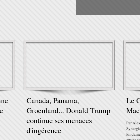
nne
Canada, Panama,
Le G
ie
Groenland... Donald Trump
Mach
continue ses menaces
Par Ale
d'ingérence
Synergi
fondamen
entier e