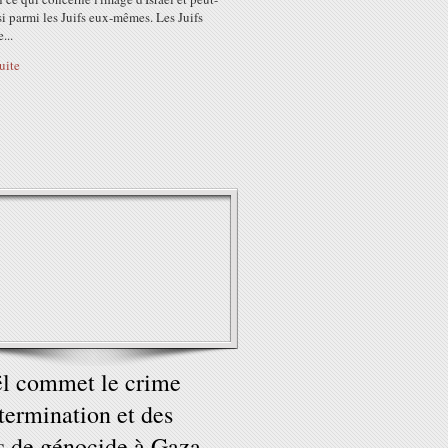
si parmi les Juifs eux-mêmes. Les Juifs
...
suite
ël commet le crime
termination et des
s de génocide à Gaza