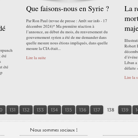
Que faisons-nous en Syrie ?
La r
mort
Par Ron Paul (revue de presse : Arrêt sur info - 17
dé
maje
décembre 2024)* Ma première réaction à
l’annonce, au début du mois, du renversement du
gouvernement syrien a été de me demander dans
Illustr
quelle mesure nous étions impliqués, dans quelle
Robert I
mesure la CIA était...
terpunch
décembre
 été
d’événe
Lire la suite
s
Liban a
nt été
défaite »
up
Lire la 
0
0
0
0
131
132
133
134
135
136
137
138
139
1
Nous sommes sociaux !