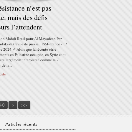
ésistance n’est pas
e, mais des défis
urs l’attendent
ation Mahdi Rtail pour Al Mayadeen Par
nlakesh (revue de presse : ISM-France - 17
 2024 )* Alors que la récente série
ments en Palestine occupée, en Syrie et au
 été largement interprétée comme la «
 de la...
suite
150
160
170
180
190
200
300
400
500
600
40
>
>>
Articles récents