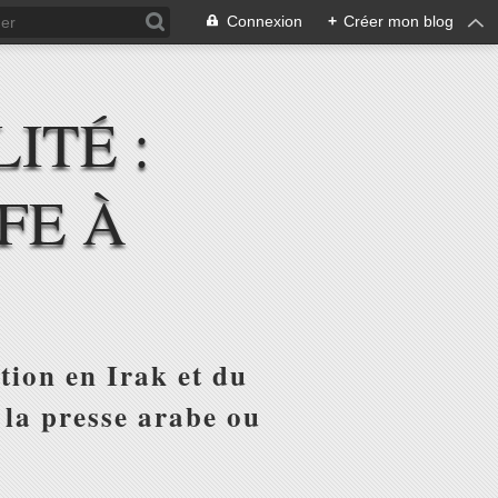
Connexion
+
Créer mon blog
ITÉ :
FE À
tion en Irak et du
 la presse arabe ou