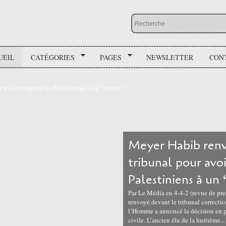
UEIL
CATÉGORIES
PAGES
NEWSLETTER
CON
Meyer Habib renv
tribunal pour avo
Palestiniens à un
Par Le Média en 4-4-2 (revue de pre
renvoyé devant le tribunal correctio
l’Homme a annoncé la décision en pré
civile. L’ancien élu de la huitième...