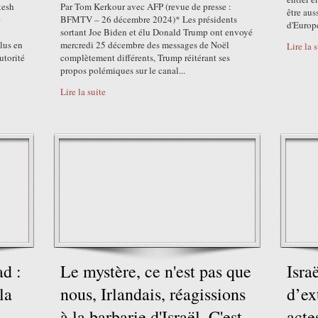
kesh
Par Tom Kerkour avec AFP (revue de presse :
être aus
e
BFMTV – 26 décembre 2024)* Les présidents
d'Europe
sortant Joe Biden et élu Donald Trump ont envoyé
plus en
mercredi 25 décembre des messages de Noël
Lire la 
utorité
complètement différents, Trump réitérant ses
propos polémiques sur le canal...
Lire la suite
d :
Le mystère, ce n'est pas que
Isra
la
nous, Irlandais, réagissions
d’ex
à la barbarie d'Israël. C'est
acte