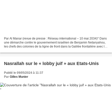
Par Al Manar (revue de presse : Réseau international – 10 mai 2034)* Dans
une démarche contre le gouvernement israélien de Benjamin Netanyahou,
les chefs des colonies de la ligne de front dans la Galilée frontalière avec le
Liban ont l’intention d’annoncer...
Nasrallah sur le « lobby juif » aux Etats-Unis
Publié le 09/05/2024 à 11:37
Par
Gilles Munier