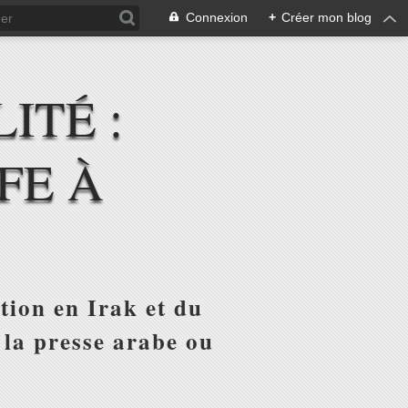
Connexion
+
Créer mon blog
ITÉ :
FE À
tion en Irak et du
 la presse arabe ou