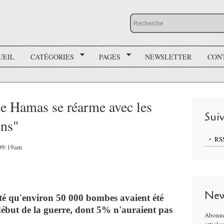
UEIL
CATÉGORIES
PAGES
NEWSLETTER
CON
le Hamas se réarme avec les
Sui
ons"
RS
 09:19am
New
rté qu'environ 50 000 bombes avaient été
début de la guerre, dont 5% n'auraient pas
Abonne