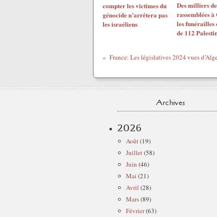
Des milliers d
compter les victimes du
rassemblées à
génocide n’arrêtera pas
les funérailles 
les israéliens
de 112 Palesti
France: Les législatives 2024 vues d’Alg
Archives
2026
Août
(19)
Juillet
(58)
Juin
(46)
Mai
(21)
Avril
(28)
Mars
(89)
Février
(63)