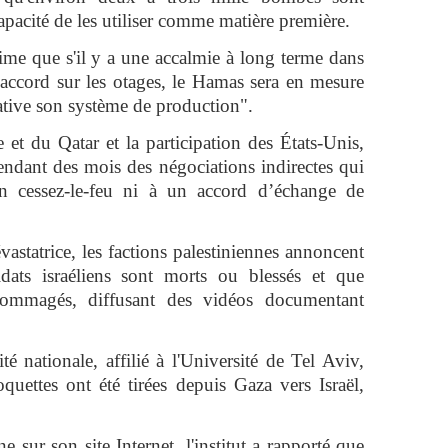
pacité de les utiliser comme matière première.
ime que s'il y a une accalmie à long terme dans
'accord sur les otages, le Hamas sera en mesure
cative son système de production".
et du Qatar et la participation des États-Unis,
endant des mois des négociations indirectes qui
n cessez-le-feu ni à un accord d’échange de
vastatrice, les factions palestiniennes annoncent
dats israéliens sont morts ou blessés et que
ndommagés, diffusant des vidéos documentant
ité nationale, affilié à l'Université de Tel Aviv,
uettes ont été tirées depuis Gaza vers Israël,
 sur son site Internet, l'institut a rapporté que