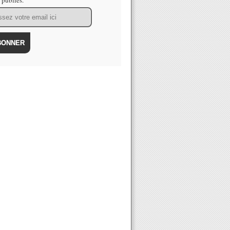
s publiés.