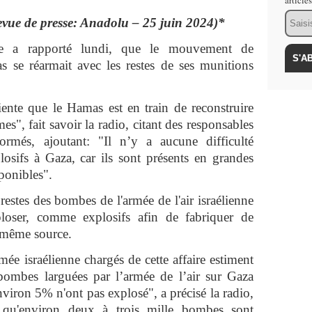
article
Email
evue de presse: Anadolu – 25 juin 2024)*
enne a rapporté lundi, que le mouvement de
s se réarmait avec les restes de ses munitions
iente que le Hamas est en train de reconstruire
es", fait savoir la radio, citant des responsables
ormés, ajoutant: "Il n’y a aucune difficulté
losifs à Gaza, car ils sont présents en grandes
sponibles".
 restes des bombes de l'armée de l'air israélienne
ploser, comme explosifs afin de fabriquer de
a même source.
ée israélienne chargés de cette affaire estiment
ombes larguées par l’armée de l’air sur Gaza
nviron 5% n'ont pas explosé", a précisé la radio,
e qu'environ deux à trois mille bombes sont