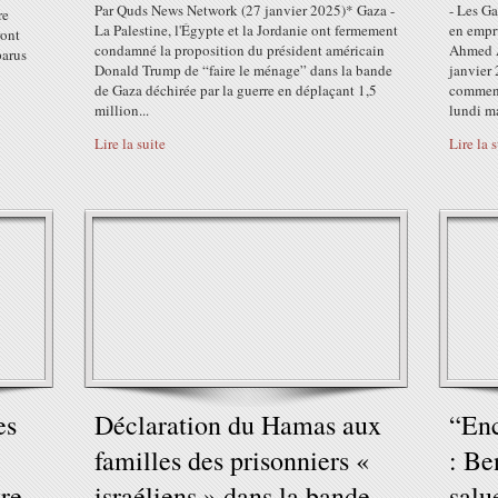
Par Quds News Network (27 janvier 2025)* Gaza -
- Les Ga
re
La Palestine, l'Égypte et la Jordanie ont fermement
en empru
ront
condamné la proposition du président américain
Ahmed A
parus
Donald Trump de “faire le ménage” dans la bande
janvier 
de Gaza déchirée par la guerre en déplaçant 1,5
commenc
million...
lundi ma
Lire la suite
Lire la 
es
Déclaration du Hamas aux
“Enc
familles des prisonniers «
: Be
tre-
israéliens » dans la bande
salu