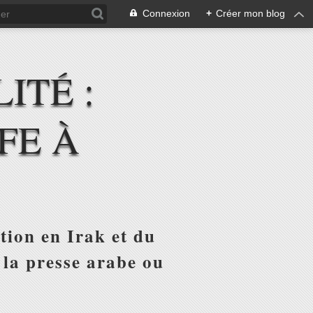
Connexion
+
Créer mon blog
ITÉ :
FE À
tion en Irak et du
 la presse arabe ou