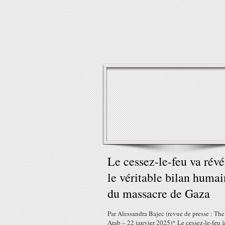
Le cessez-le-feu va révé
le véritable bilan humai
du massacre de Gaza
Par Alessandra Bajec (revue de presse : Th
Arab – 22 janvier 2025)* Le cessez-le-feu 