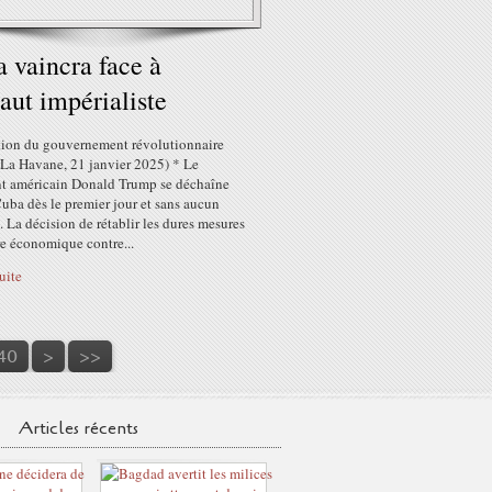
 vaincra face à
saut impérialiste
tion du gouvernement révolutionnaire
(La Havane, 21 janvier 2025) * Le
nt américain Donald Trump se déchaîne
uba dès le premier jour et sans aucun
. La décision de rétablir les dures mesures
re économique contre...
suite
150
160
170
180
190
200
300
400
500
600
40
>
>>
Articles récents