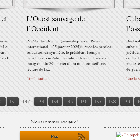
 et
L’Ouest sauvage de
Cuba
l’Occident
l’as
esse :
Par Manlio Dinucci (revue de presse : Réseau
Déclara
)* Le
international – 25 janvier 2025)* Avec les paroles
cubain 
ment
suivantes, en synthèse, le président Trump a
préside
re et
caractérisé son Administration dans le Discours
contre C
inaugural du 20 janvier (dont nous conseillons la
prétexte
lecture de la...
de guer
Lire la suite
Lire la 
0
0
0
0
131
132
133
134
135
136
137
138
139
1
Nous sommes sociaux !
Rss