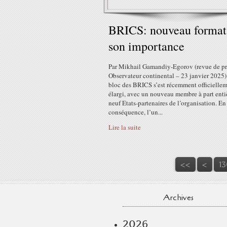
BRICS: nouveau format
son importance
Par Mikhail Gamandiy-Egorov (revue de pr
Observateur continental – 23 janvier 2025
bloc des BRICS s’est récemment officielle
élargi, avec un nouveau membre à part entiè
neuf Etats-partenaires de l’organisation. En
conséquence, l’un...
Lire la suite
10
11
12
<<
<
13
Archives
2026