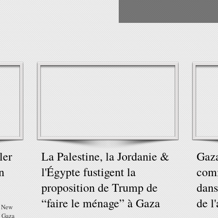
ler
La Palestine, la Jordanie &
Gaza
n
l'Égypte fustigent la
comm
proposition de Trump de
dans
“faire le ménage” à Gaza
de l
e New
à Gaza