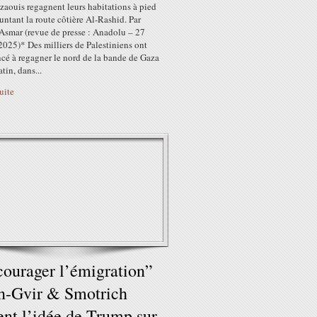
zaouis regagnent leurs habitations à pied
ntant la route côtière Al-Rashid. Par
smar (revue de presse : Anadolu – 27
2025)* Des milliers de Palestiniens ont
é à regagner le nord de la bande de Gaza
tin, dans...
suite
ourager l’émigration”
n-Gvir & Smotrich
ent l’idée de Trump sur