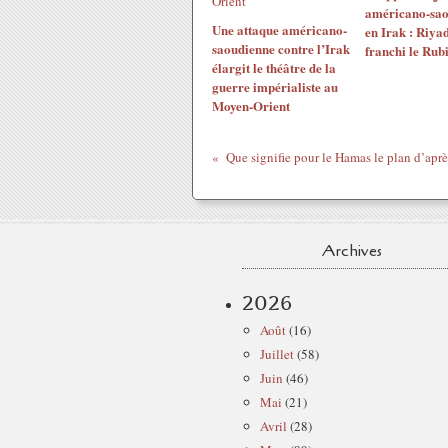
américano-sao
Une attaque américano-
en Irak : Riyad
saoudienne contre l’Irak
franchi le Rub
élargit le théâtre de la
guerre impérialiste au
Moyen-Orient
Archives
2026
Août
(16)
Juillet
(58)
Juin
(46)
Mai
(21)
Avril
(28)