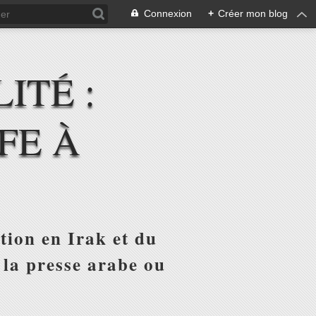
Connexion
+
Créer mon blog
ITÉ :
FE À
tion en Irak et du
 la presse arabe ou