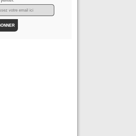
s publiés.