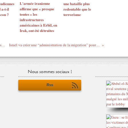
L'armée iranienne
udiennes
une bataille plus
affirme que « presque
 a-t-il
redoutable que le
toutes » les
icon ?
terrorisme
infrastructures
américaines à Erbil, en
Irak, ont été détruites
Que signifie pour le Hamas le plan d’après-guerre de l’Égypte pour Gaza ?
Israël va créer une “administration de la migration” pour accélérer le nettoyage ethnique de Gaza
Nous sommes sociaux !
Rss