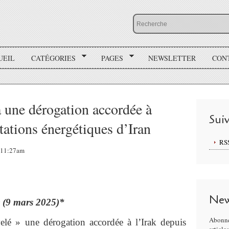
UEIL
CATÉGORIES
PAGES
NEWSLETTER
CON
 une dérogation accordée à
Sui
tations énergétiques d’Iran
RS
, 11:27am
New
r
(9 mars 2025)*
Abonne
lé » une dérogation accordée à l’Irak depuis