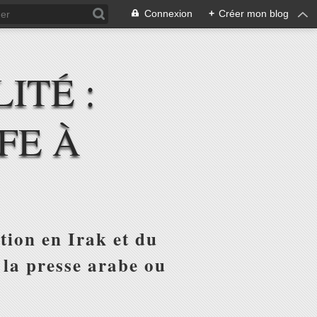
Connexion
+
Créer mon blog
ITÉ :
FE À
tion en Irak et du
 la presse arabe ou