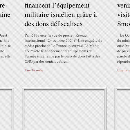
re
financent l’équipement
veni
aine
militaire israélien grâce à
visi
des dons défiscalisés
Smot
Ouest-
Par RT France (revue de presse : Réseau
– Le Qua
e fois
international - 24 octobre 2024)* Une enquête du
du minis
Stein se
média proche de La France insoumise Le Média
crise h
ine.
TV révèle le financement d’équipements de
de pres
r, elle
l’armée israélienne par le biais de dons fait à des
parole 
ONG par des contribuables...
répondu.
Lire la suite
Lire la 