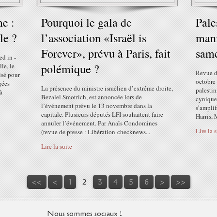
e :
Pourquoi le gala de
Pale
le ?
l’association «Israël is
mani
Forever», prévu à Paris, fait
same
ed in -
polémique ?
le, le
Revue d
isé pour
octobre
gées
La présence du ministre israélien d’extrême droite,
palestin
à
Bezalel Smotrich, est annoncée lors de
cynique
l’événement prévu le 13 novembre dans la
s’amplif
capitale. Plusieurs députés LFI souhaitent faire
Harris, 
annuler l’événement. Par Anaïs Condomines
Lire la 
(revue de presse : Libération-checknews...
Lire la suite
<<
<
1
2
3
4
5
6
>
>>
Nous sommes sociaux !