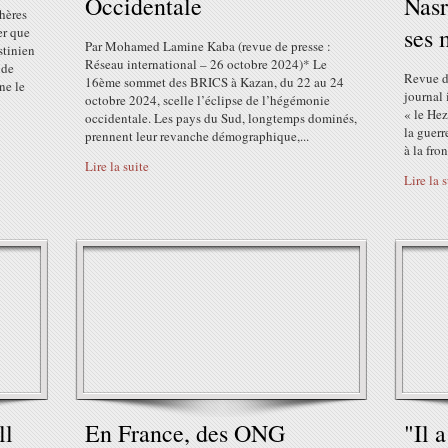
Occidentale
Nasr
hères
ses 
er que
Par Mohamed Lamine Kaba (revue de presse :
stinien
Réseau international – 26 octobre 2024)* Le
 de
Revue d
16ème sommet des BRICS à Kazan, du 22 au 24
ne le
journal 
octobre 2024, scelle l’éclipse de l’hégémonie
« le He
occidentale. Les pays du Sud, longtemps dominés,
la guerr
prennent leur revanche démographique,...
à la fro
Lire la suite
Lire la 
ll
En France, des ONG
"Il 