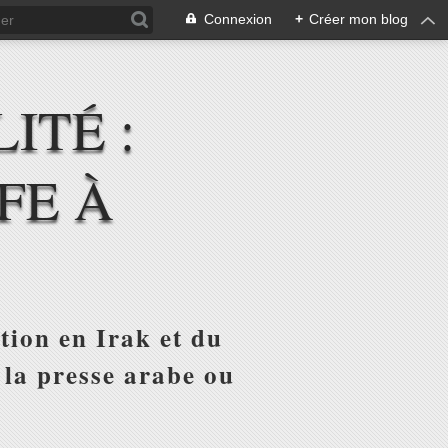
Connexion
+
Créer mon blog
ITÉ :
FE À
tion en Irak et du
 la presse arabe ou