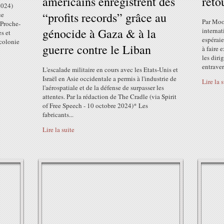
américains enregistrent des
reto
2024)
“profits records” grâce au
ue
Par Moo
 Proche-
génocide à Gaza & à la
internat
s et
espéraie
colonie
guerre contre le Liban
à faire 
les dir
entraver
L'escalade militaire en cours avec les Etats-Unis et
Israël en Asie occidentale a permis à l'industrie de
Lire la 
l'aérospatiale et de la défense de surpasser les
attentes. Par la rédaction de The Cradle (via Spirit
of Free Speech - 10 octobre 2024)* Les
fabricants...
Lire la suite