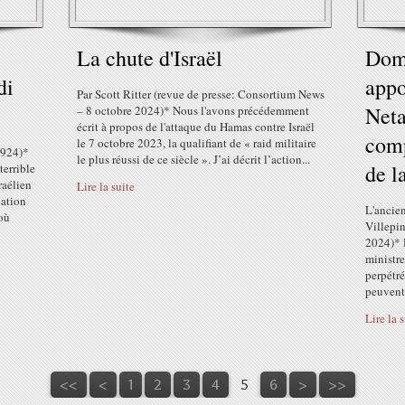
La chute d'Israël
Domi
di
appo
Par Scott Ritter (revue de presse: Consortium News
Neta
– 8 octobre 2024)* Nous l'avons précédemment
écrit à propos de l'attaque du Hamas contre Israël
comp
le 7 octobre 2023, la qualifiant de « raid militaire
2924)*
le plus réussi de ce siècle ». J’ai décrit l’action...
de l
terrible
raélien
Lire la suite
iation
L'ancie
où
Villepin
2024)* 
ministre
perpétré
peuvent 
Lire la 
<<
<
1
2
3
4
5
6
>
>>