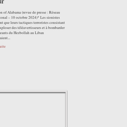
ur
n of Alabama (revue de presse : Réseau
ional – 10 octobre 2024)* Les sionistes
nt que leurs tactiques terroristes consistant
exploser des téléavertisseurs et à bombarder
igeants du Hezbollah au Liban
aient...
suite