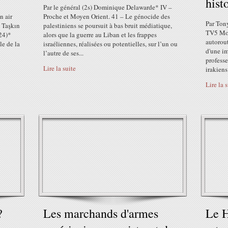
hist
Par le général (2s) Dominique Delawarde* IV –
n air
Proche et Moyen Orient. 41 – Le génocide des
Par Ton
a Taşkın
palestiniens se poursuit à bas bruit médiatique,
TV5 Mon
24)*
alors que la guerre au Liban et les frappes
autorout
le de la
israéliennes, réalisées ou potentielles, sur l’un ou
d'une im
l’autre de ses...
professe
Lire la suite
irakiens
Lire la 
?
Les marchands d'armes
Le H