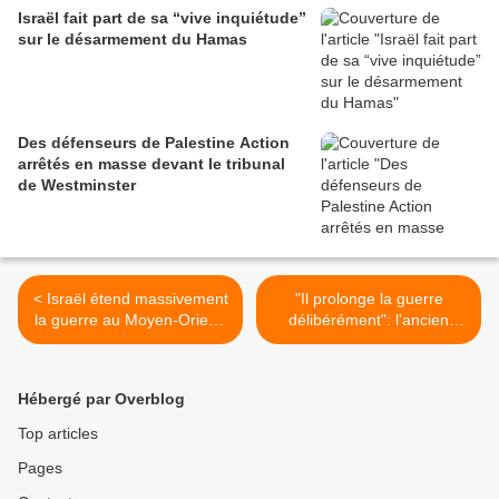
Israël fait part de sa “vive inquiétude”
sur le désarmement du Hamas
Des défenseurs de Palestine Action
arrêtés en masse devant le tribunal
de Westminster
< Israël étend massivement
"Il prolonge la guerre
la guerre au Moyen-Orient,
délibérément": l'ancien
tuant 550 personnes au
Premier ministre israélien
Liban
Ehud Barak dénonce la
stratégie de Netanyahu >
Hébergé par Overblog
Top articles
Pages