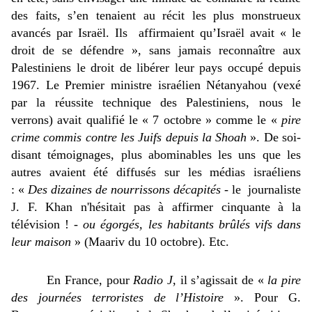
des faits, s’en tenaient au récit les plus monstrueux 
avancés par Israël. Ils  affirmaient qu’Israël avait « le 
droit de se défendre », sans jamais reconnaître aux 
Palestiniens le droit de libérer leur pays occupé depuis 
1967. Le Premier ministre israélien Nétanyahou (vexé 
par la réussite technique des Palestiniens, nous le 
verrons) avait qualifié le « 7 octobre » comme le « 
pire 
crime commis contre les Juifs depuis la Shoah 
». De soi-
disant témoignages, plus abominables les uns que les 
autres avaient été diffusés sur les médias israéliens 
: « 
Des dizaines de nourrissons décapités
 - le  journaliste 
J. F. Khan n'hésitait pas à affirmer cinquante à la 
télévision ! - 
ou égorgés, les habitants brûlés vifs dans 
leur maison 
» (Maariv du 10 octobre). Etc.
En France, pour 
Radio J
, il s’agissait de « 
la pire 
des journées terroristes de l’Histoire 
». Pour G. 