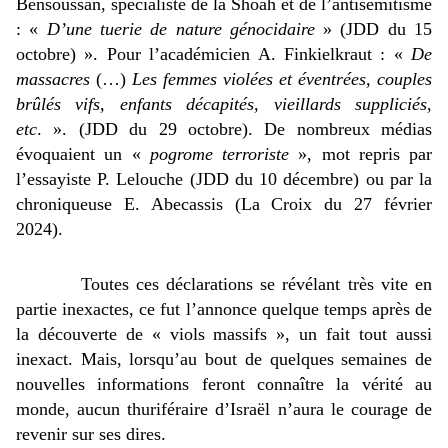
Bensoussan, spécialiste de la Shoah et de l’antisémitisme 
: « 
D’une tuerie de nature génocidaire 
» (JDD du 15 
octobre) ». Pour l’académicien A. Finkielkraut : « 
De 
massacres
 (…) 
Les femmes violées et éventrées, couples 
brûlés vifs, enfants décapités, vieillards suppliciés, 
etc
. ». (JDD du 29 octobre). De nombreux médias 
évoquaient un « 
pogrome terroriste
 », mot repris par 
l’essayiste P. Lelouche (JDD du 10 décembre) ou par la 
chroniqueuse E. Abecassis (La Croix du 27 février 
2024). 
Toutes ces déclarations se révélant très vite en 
partie inexactes, ce fut l’annonce quelque temps après de 
la découverte de « viols massifs », un fait tout aussi 
inexact. 
Mais, 
lorsqu’au bout de quelques semaines de 
nouvelles informations feront connaître la vérité au 
monde, aucun thuriféraire d’Israël n’aura le courage de 
revenir sur ses dires.