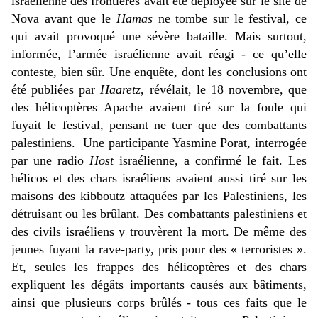
israélienne des frontières avait été déployée sur le site de 
Nova avant que le 
Hamas
 ne tombe sur le festival, ce 
qui avait provoqué une sévère bataille. Mais surtout, 
informée
, l’armée israélienne avait réagi - ce qu’elle 
conteste, bien sûr. 
Une enquête, dont les conclusions ont 
été publiées par 
Haaretz
, révélait, le 18 novembre, que 
des hélicoptères Apache avaient tiré sur la foule qui 
fuyait le festival, pensant ne tuer que des combattants 
palestiniens. 
 Une participante Yasmine Porat, interrogée 
par une radio 
Host
 israélienne, a confirmé le fait
. Les 
hélicos et des chars israéliens avaient aussi tiré sur les 
maisons des kibboutz attaquées par les Palestiniens, les 
détruisant ou les brûlant. Des combattants palestiniens et 
des civils israéliens y trouvèrent la mort. De même des 
jeunes fuyant la rave-party, pris pour des « terroristes ». 
Et, seules les frappes des hélicoptères et des chars 
expliquent les dégâts importants causés aux bâtiments, 
ainsi que plusieurs corps brûlés - tous ces faits que le 