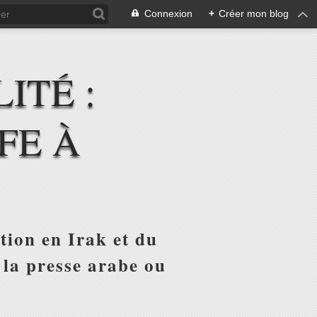
Connexion
+
Créer mon blog
ITÉ :
FE À
tion en Irak et du
 la presse arabe ou