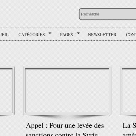
UEIL
CATÉGORIES
PAGES
NEWSLETTER
CON
Appel : Pour une levée des
La S
sanctions contre la Syrie
amér