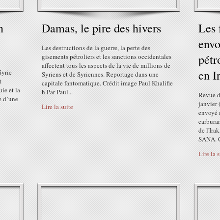
n
Damas, le pire des hivers
Les 
envo
Les destructions de la guerre, la perte des
pétr
gisements pétroliers et les sanctions occidentales
affectent tous les aspects de la vie de millions de
en I
Syrie
Syriens et de Syriennes. Reportage dans une
t
capitale fantomatique. Crédit image Paul Khalifie
ie et la
h Par Paul...
Revue d
e d’une
janvier 
Lire la suite
envoyé 
carburan
de l'Ira
SANA. Ce
Lire la 