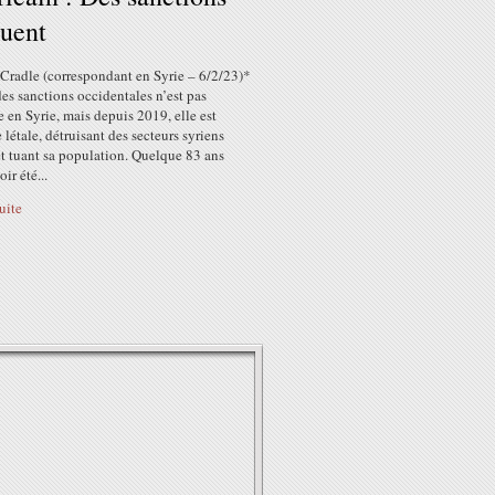
tuent
 Cradle (correspondant en Syrie – 6/2/23)*
es sanctions occidentales n’est pas
 en Syrie, mais depuis 2019, elle est
létale, détruisant des secteurs syriens
et tuant sa population. Quelque 83 ans
ir été...
suite