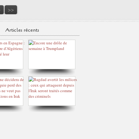
0
0
0
0
>
>>
Articles récents