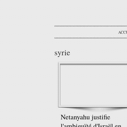
ACC
syrie
Netanyahu justifie
l'ambiguïté d'Israël en