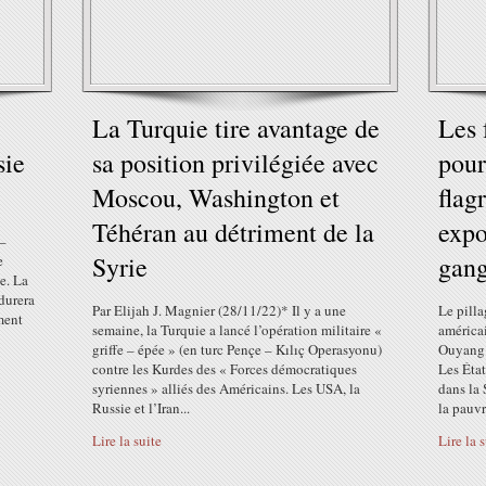
La Turquie tire avantage de
Les 
sie
sa position privilégiée avec
pour
Moscou, Washington et
flag
Téhéran au détriment de la
expo
 –
Syrie
gang
e
e. La
durera
Par Elijah J. Magnier (28/11/22)* Il y a une
Le pilla
ment
semaine, la Turquie a lancé l’opération militaire «
américa
griffe – épée » (en turc Pençe – Kılıç Operasyonu)
Ouyang (
contre les Kurdes des « Forces démocratiques
Les État
syriennes » alliés des Américains. Les USA, la
dans la 
Russie et l’Iran...
la pauvr
Lire la suite
Lire la 