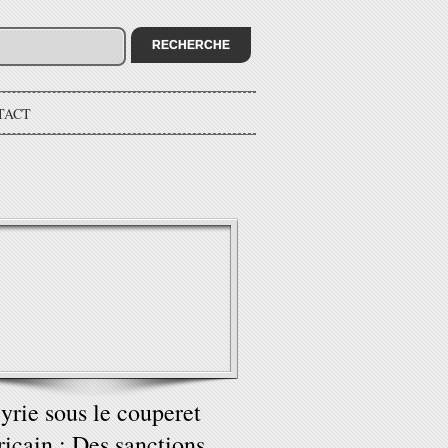
TACT
yrie sous le couperet
icain : Des sanctions