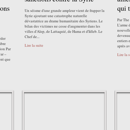
lons
qui 
Un séisme d'une grande ampleur vient de frapper la
Syrie ajoutant une catastrophe naturelle
Par The
dévastatrice au drame humanitaire des Syriens. Le
"
L’arme d
bilan des victimes ne cesse d'augmenter dans les
nouvelle
villes d'Alep, de Lattaquié, de Hama et d'Idleb. Le
devenue 
Chef de...
éder
entiers 
ibre
Lire la suite
après avo
sion Par
yar –
Lire la 
ent que