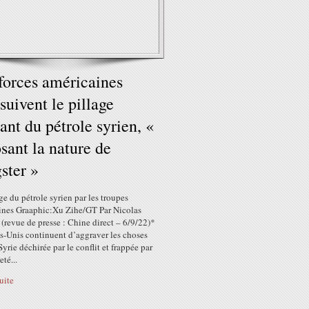
forces américaines
suivent le pillage
rant du pétrole syrien, «
sant la nature de
ster »
ge du pétrole syrien par les troupes
ines Graaphic:Xu Zihe/GT Par Nicolas
revue de presse : Chine direct – 6/9/22)*
s-Unis continuent d’aggraver les choses
Syrie déchirée par le conflit et frappée par
eté...
suite