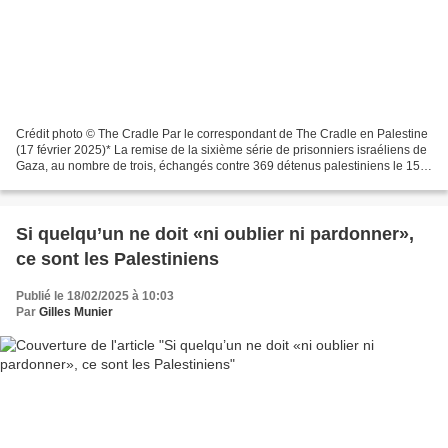
Crédit photo © The Cradle Par le correspondant de The Cradle en Palestine
(17 février 2025)* La remise de la sixième série de prisonniers israéliens de
Gaza, au nombre de trois, échangés contre 369 détenus palestiniens le 15
février, s'est déroulée “sans...
Si quelqu’un ne doit «ni oublier ni pardonner»,
ce sont les Palestiniens
Publié le 18/02/2025 à 10:03
Par
Gilles Munier