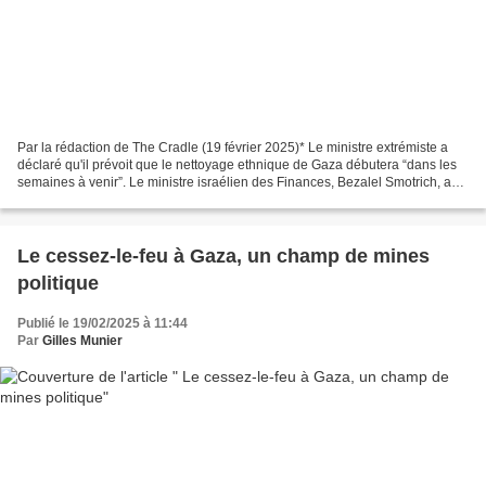
Par la rédaction de The Cradle (19 février 2025)* Le ministre extrémiste a
déclaré qu'il prévoit que le nettoyage ethnique de Gaza débutera “dans les
semaines à venir”. Le ministre israélien des Finances, Bezalel Smotrich, a
signé le 17 février un ordre...
Le cessez-le-feu à Gaza, un champ de mines
politique
Publié le 19/02/2025 à 11:44
Par
Gilles Munier