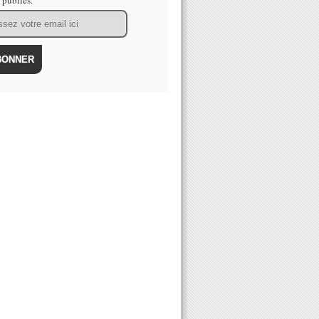
s publiés.