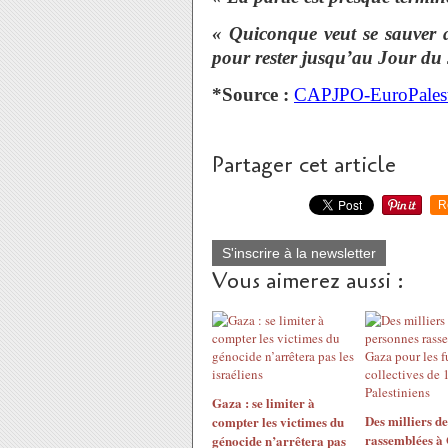
« Quiconque veut se sauver a
pour rester jusqu’au Jour du
*Source :
CAPJPO-EuroPalest
Partager cet article
R
S'inscrire à la newsletter
Vous aimerez aussi :
Gaza : se limiter à
Des milliers d
compter les victimes du
rassemblées à
génocide n’arrêtera pas