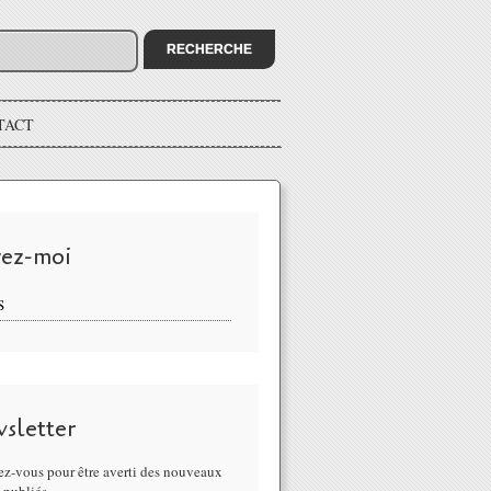
TACT
vez-moi
S
sletter
z-vous pour être averti des nouveaux