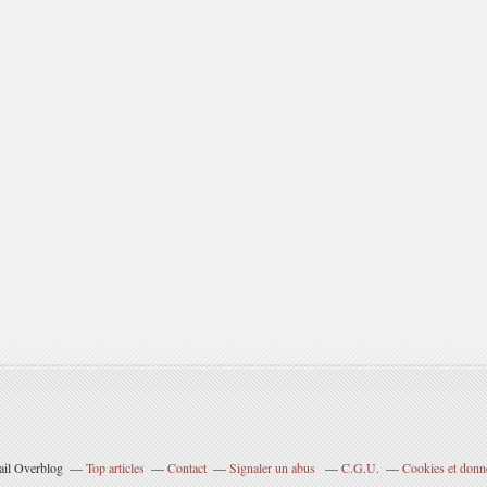
tail Overblog
Top articles
Contact
Signaler un abus
C.G.U.
Cookies et donn