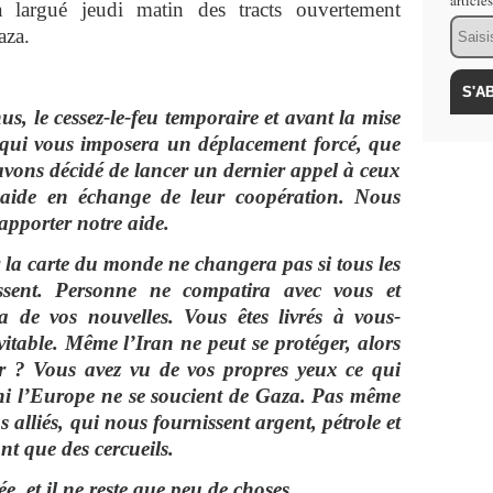
article
 a largué jeudi matin des tracts ouvertement
Email
aza.
s, le cessez-le-feu temporaire et avant la mise
ui vous imposera un déplacement forcé, que
avons décidé de lancer un dernier appel à ceux
l’aide en échange de leur coopération. Nous
apporter notre aide.
 la carte du monde ne changera pas si tous les
ssent. Personne ne compatira avec vous et
de vos nouvelles. Vous êtes livrés à vous-
vitable. Même l’Iran ne peut se protéger, alors
er ? Vous avez vu de vos propres yeux ce qui
s ni l’Europe ne se soucient de Gaza. Pas même
 alliés, qui nous fournissent argent, pétrole et
nt que des cercueils.
e, et il ne reste que peu de choses.