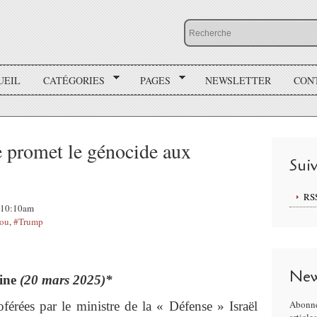
UEIL
CATÉGORIES
PAGES
NEWSLETTER
CON
ne promet le génocide aux
Sui
RS
, 10:10am
ou
,
#Trump
New
tine
(20 mars 2025)*
Abonne
férées par le ministre de la « Défense » Israël