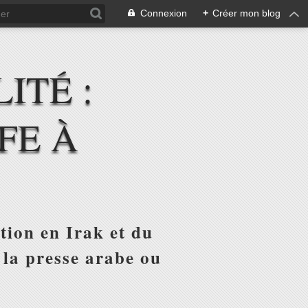
Connexion
+
Créer mon blog
ITÉ :
FE À
tion en Irak et du
 la presse arabe ou