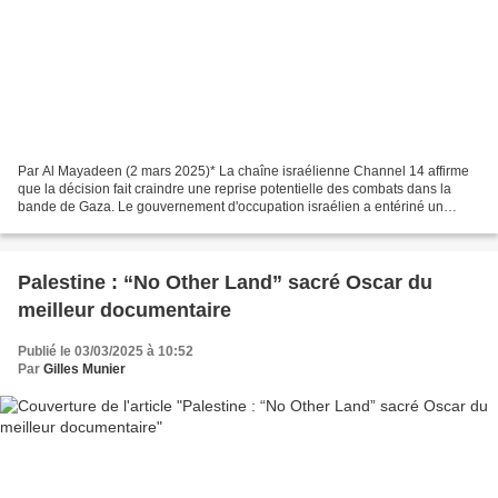
Par Al Mayadeen (2 mars 2025)* La chaîne israélienne Channel 14 affirme
que la décision fait craindre une reprise potentielle des combats dans la
bande de Gaza. Le gouvernement d'occupation israélien a entériné un
projet de loi autorisant l'armée à faire...
Palestine : “No Other Land” sacré Oscar du
meilleur documentaire
Publié le 03/03/2025 à 10:52
Par
Gilles Munier