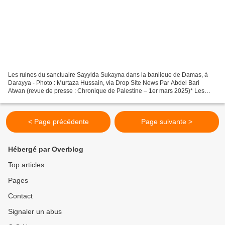
Les ruines du sanctuaire Sayyida Sukayna dans la banlieue de Damas, à
Darayya - Photo : Murtaza Hussain, via Drop Site News Par Abdel Bari
Atwan (revue de presse : Chronique de Palestine – 1er mars 2025)* Les
projets de Netanyahu visant à amputer la Syrie...
< Page précédente
Page suivante >
Hébergé par Overblog
Top articles
Pages
Contact
Signaler un abus