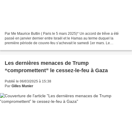
Par Me Maurice Buttin ( Paris le 5 mars 2025)* Un accord de trêve a été
passé en janvier dernier entre Israël et le Hamas au terme duquel la
première période de couvre-feu s’achevait le samedi 1er mars. Le
lendemain devait commencer la deuxième période....
Les dernières menaces de Trump
“compromettent” le cessez-le-feu à Gaza
Publié le 06/03/2025 à 15:38
Par
Gilles Munier