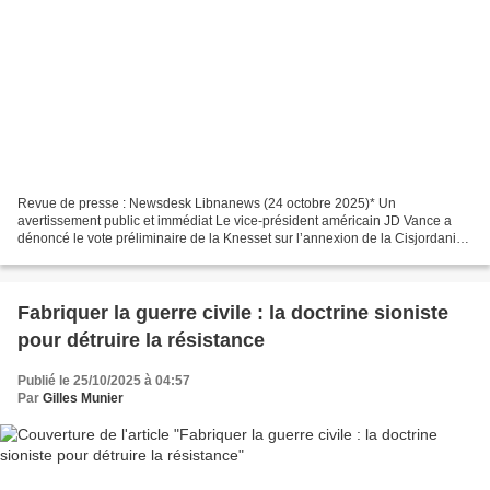
Revue de presse : Newsdesk Libnanews (24 octobre 2025)* Un
avertissement public et immédiat Le vice-président américain JD Vance a
dénoncé le vote préliminaire de la Knesset sur l’annexion de la Cisjordanie,
qualifié d’« insulte » et de « très stupide...
Fabriquer la guerre civile : la doctrine sioniste
pour détruire la résistance
Publié le 25/10/2025 à 04:57
Par
Gilles Munier