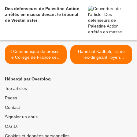
Des défenseurs de Palestine Action
arrêtés en masse devant le tribunal
de Westminster
< Communiqué de presse :
Hannibal Kadhafi, fils de
le Collège de France cède
l’ex-dirigeant libyen
aux pressions et annule le
Mouammar Kadhafi, a été
colloque « La Palestine et
libéré après dix ans de
l’Europe »
détention au Liban >
Hébergé par Overblog
Top articles
Pages
Contact
Signaler un abus
C.G.U.
Cookies et données personnelles