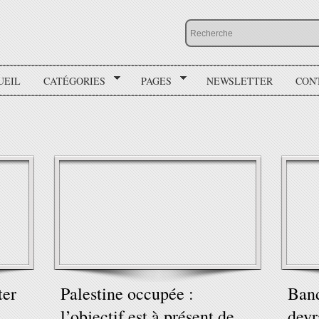
UEIL
CATÉGORIES
PAGES
NEWSLETTER
CON
ter
Palestine occupée :
Band
l’objectif est à présent de
devr