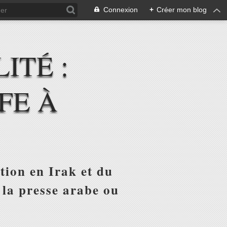
Connexion
+
Créer mon blog
ITÉ :
FE À
tion en Irak et du
 la presse arabe ou