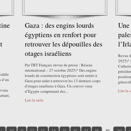
tine
Gaza : des engins lourds
Une 
égyptiens en renfort pour
pale
t
retrouver les dépouilles des
l’Ir
otages israéliens
Revue d
2925)* 
Par TRT Français (revue de presse : Réseau
Catherin
international – 27 octobre 2025)* Des engins
présiden
Middle
lourds de construction égyptiens sont entrés à
position
s d’un
Gaza pour aider à retrouver les 13 derniers corps
génocide
d’otages israéliens à Gaza. Un convoi venu
evara
Lire la 
d’Égypte comprenant des...
urtant,
Lire la suite
3
4
5
6
7
8
9
1
<
10
11
12
13
14
15
16
17
18
19
20