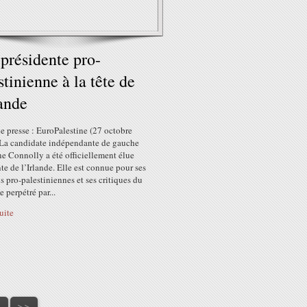
présidente pro-
stinienne à la tête de
lande
e presse : EuroPalestine (27 octobre
La candidate indépendante de gauche
e Connolly a été officiellement élue
te de l’Irlande. Elle est connue pour ses
s pro-palestiniennes et ses critiques du
 perpétré par...
suite
0
0
0
0
0
0
0
00
>
>>