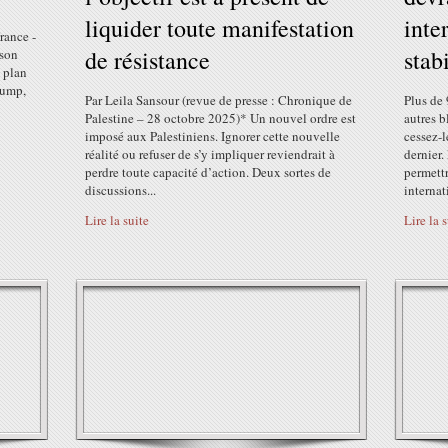
liquider toute manifestation
inte
rance -
de résistance
stab
 son
 plan
rump,
Par Leila Sansour (revue de presse : Chronique de
Plus de 
Palestine – 28 octobre 2025)* Un nouvel ordre est
autres b
imposé aux Palestiniens. Ignorer cette nouvelle
cessez-l
réalité ou refuser de s’y impliquer reviendrait à
dernier.
perdre toute capacité d’action. Deux sortes de
permettr
discussions...
internat
Lire la suite
Lire la 