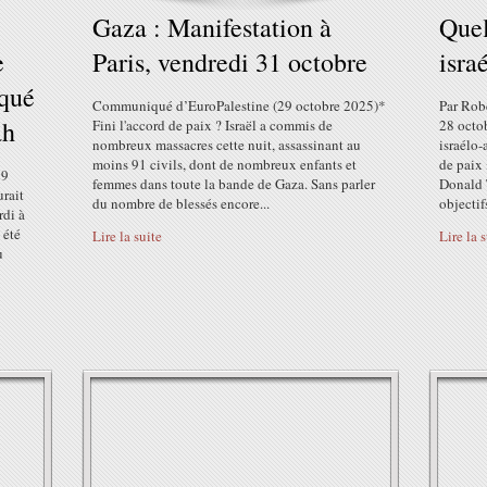
Gaza : Manifestation à
Quel
e
Paris, vendredi 31 octobre
isra
iqué
Communiqué d’EuroPalestine (29 octobre 2025)*
Par Robe
ah
Fini l'accord de paix ? Israël a commis de
28 octo
nombreux massacres cette nuit, assassinant au
israélo-
moins 91 civils, dont de nombreux enfants et
de paix 
29
femmes dans toute la bande de Gaza. Sans parler
Donald 
urait
du nombre de blessés encore...
objectifs
rdi à
 été
Lire la suite
Lire la 
u