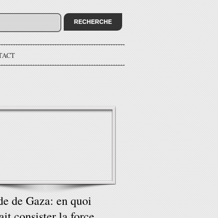
TACT
e de Gaza: en quoi
ait consister la force