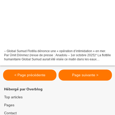
– Global Sumud Flotilla dénonce une « opération d’intimidation » en mer.
Par Ümit Dönmez (revue de presse : Anadolu – 1er octobre 2025)* La flottille
humanitaire Global Sumud aurait été visée ce matin dans les eaux
internationales par les forces navales...
< Page précédente
Page suivante >
Hébergé par Overblog
Top articles
Pages
Contact