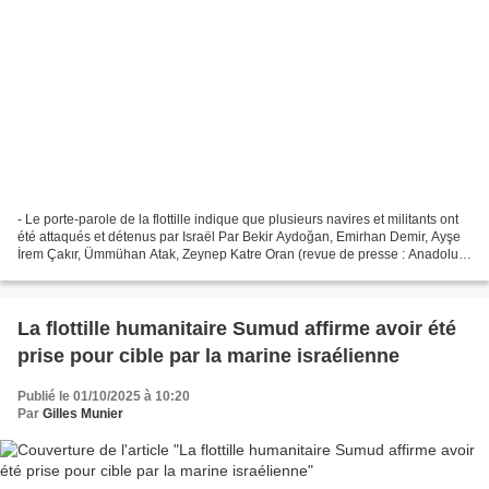
- Le porte-parole de la flottille indique que plusieurs navires et militants ont
été attaqués et détenus par Israël Par Bekir Aydoğan, Emirhan Demir, Ayşe
İrem Çakır, Ümmühan Atak, Zeynep Katre Oran (revue de presse : Anadolu –
2 octobre 2025)* Les forces...
La flottille humanitaire Sumud affirme avoir été
prise pour cible par la marine israélienne
Publié le 01/10/2025 à 10:20
Par
Gilles Munier