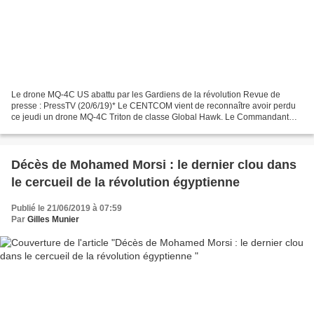
Le drone MQ-4C US abattu par les Gardiens de la révolution Revue de
presse : PressTV (20/6/19)* Le CENTCOM vient de reconnaître avoir perdu
ce jeudi un drone MQ-4C Triton de classe Global Hawk. Le Commandant
central des États-Unis a prétendu que le drone...
Décès de Mohamed Morsi : le dernier clou dans
le cercueil de la révolution égyptienne
Publié le 21/06/2019 à 07:59
Par
Gilles Munier