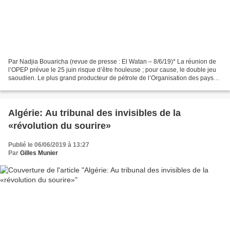
Par Nadjia Bouaricha (revue de presse : El Watan – 8/6/19)* La réunion de
l’OPEP prévue le 25 juin risque d’être houleuse ; pour cause, le double jeu
saoudien. Le plus grand producteur de pétrole de l’Organisation des pays
exportateurs de brut n’hésite...
Algérie: Au tribunal des invisibles de la
«révolution du sourire»
Publié le 06/06/2019 à 13:27
Par
Gilles Munier