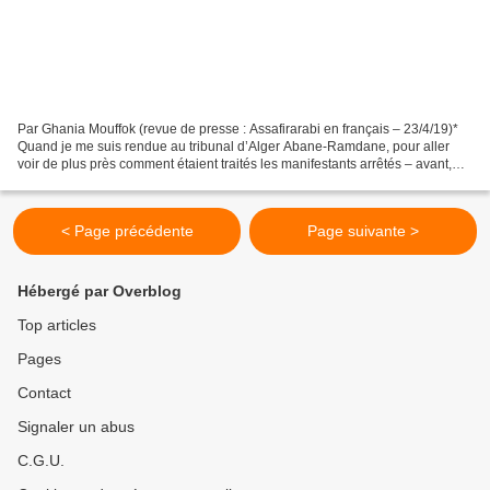
Par Ghania Mouffok (revue de presse : Assafirarabi en français – 23/4/19)*
Quand je me suis rendue au tribunal d’Alger Abane-Ramdane, pour aller
voir de plus près comment étaient traités les manifestants arrêtés – avant,
pendant ou après la huitième manifestation...
< Page précédente
Page suivante >
Hébergé par Overblog
Top articles
Pages
Contact
Signaler un abus
C.G.U.