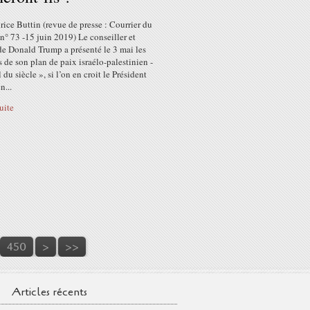
ice Buttin (revue de presse : Courrier du
° 73 -15 juin 2019) Le conseiller et
de Donald Trump a présenté le 3 mai les
 de son plan de paix israélo-palestinien -
l du siècle », si l’on en croit le Président
n...
suite
460
470
480
490
500
600
450
>
>>
Articles récents