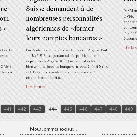
ine
Suisse demandent à de
Par Maur
pour
nombreuses personnalités
CVPR - n
gendre 
s »
algériennes de «fermer
contours
le « dea
leurs comptes bancaires »
étasunie
Lire la 
ef de la
Par Abdou Semmar (revue de presse : Algérie Part
revue
– 13/7/19)* Les personnalités politiquement
exposées en Algérie (PPE) ne sont plus les
e (ONM)
bienvenues dans les banques suisses. Crédit Suisse
 loi sur
et UBS, deux grandes banques suisses, ont
officiellement écrit à...
Lire la suite
441
442
443
444
445
446
447
448
449
Nous sommes sociaux !