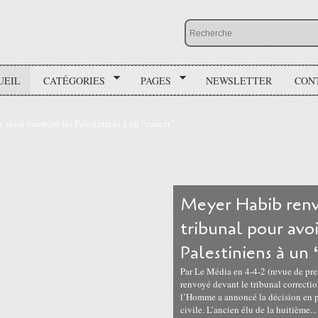
UEIL
CATÉGORIES
PAGES
NEWSLETTER
CON
Meyer Habib renv
tribunal pour avo
Palestiniens à un
Par Le Média en 4-4-2 (revue de pre
renvoyé devant le tribunal correctio
l’Homme a annoncé la décision en pré
civile. L’ancien élu de la huitième...