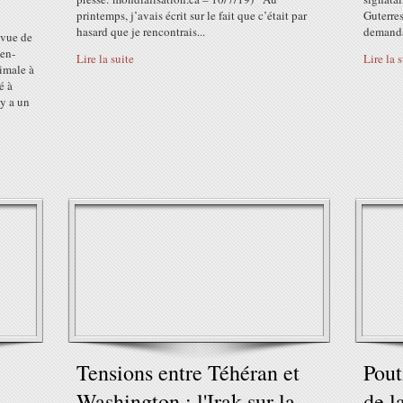
printemps, j’avais écrit sur le fait que c’était par
Guterres
hasard que je rencontrais...
demandan
evue de
en-
Lire la suite
Lire la 
imale à
é à
 y a un
Tensions entre Téhéran et
Pout
Washington : l'Irak sur la
de l