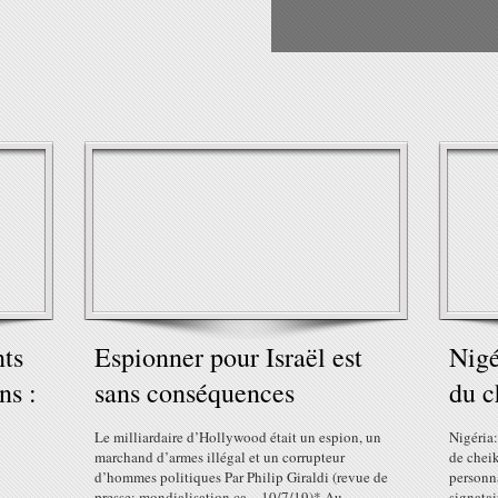
ts
Espionner pour Israël est
Nigé
ns :
sans conséquences
du c
Le milliardaire d’Hollywood était un espion, un
Nigéria:
marchand d’armes illégal et un corrupteur
de chei
d’hommes politiques Par Philip Giraldi (revue de
personn
presse: mondialisation.ca – 10/7/19)* Au
signatai