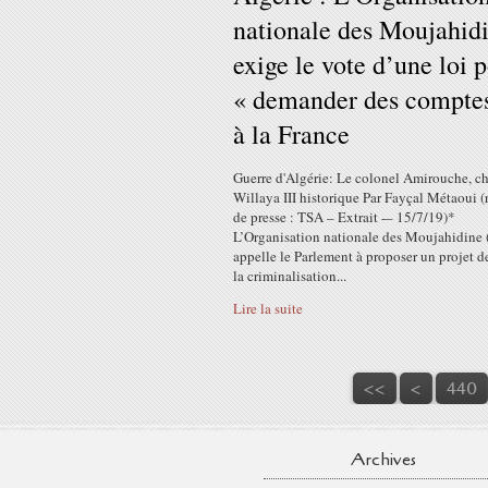
nationale des Moujahid
exige le vote d’une loi 
« demander des compte
à la France
Guerre d'Algérie: Le colonel Amirouche, ch
Willaya III historique Par Fayçal Métaoui (
de presse : TSA – Extrait -– 15/7/19)*
L’Organisation nationale des Moujahidin
appelle le Parlement à proposer un projet de
la criminalisation...
Lire la suite
400
410
420
430
<<
<
440
Archives