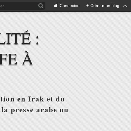
Connexion
+
Créer mon blog
ITÉ :
FE À
tion en Irak et du
 la presse arabe ou