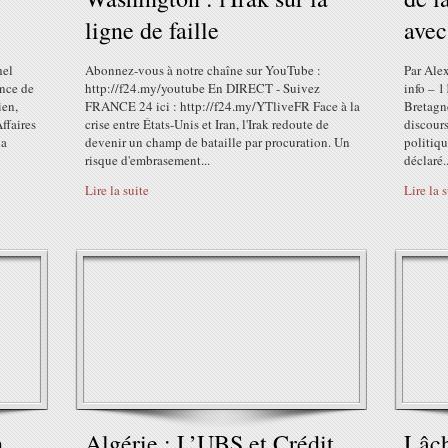
ligne de faille
avec
hel
Abonnez-vous à notre chaîne sur YouTube :
Par Alex
ence de
http://f24.my/youtube En DIRECT - Suivez
info – 1
ien,
FRANCE 24 ici : http://f24.my/YTliveFR Face à la
Bretagne
ffaires
crise entre États-Unis et Iran, l'Irak redoute de
discours
la
devenir un champ de bataille par procuration. Un
politiqu
risque d'embrasement...
déclaré..
Lire la suite
Lire la 
n
Algérie : L’UBS et Crédit
Lâch