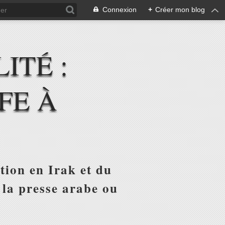
Connexion
+
Créer mon blog
ITÉ :
FE À
tion en Irak et du
 la presse arabe ou