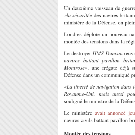
Un deuxième vaisseau de guerre 
«la sécurité»
des navires britann
ministère de la Défense, en plei
Londres déploie un nouveau nav
montée des tensions dans la régio
Le destroyer
HMS Duncan
œuvre
navires battant pavillon bri
Montrose»
, une frégate déjà s
Défense dans un communiqué pu
«La liberté de navigation dans l
Royaume-Uni, mais aussi pour
souligné le ministre de la Défe
Le ministère
avait annoncé jeu
navires civils battant pavillon br
Montée des tensions