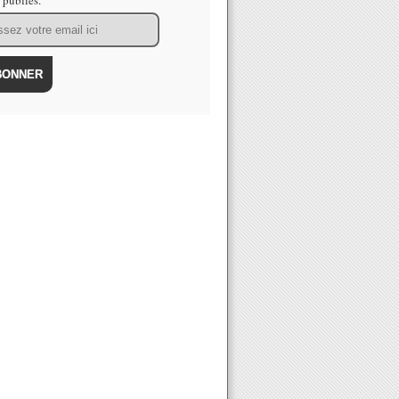
s publiés.