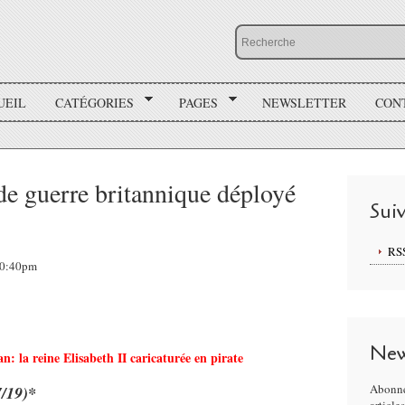
UEIL
CATÉGORIES
PAGES
NEWSLETTER
CON
e guerre britannique déployé
Sui
RS
 20:40pm
New
an:
la reine Elisabeth II caricaturée en pirate
Abonne
7/19)*