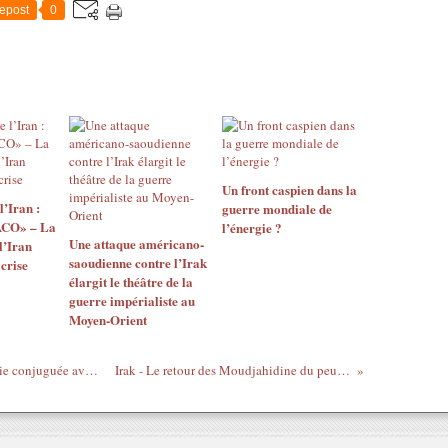
epost
0
Un front caspien dans la
l’Iran :
guerre mondiale de
ACO» – La
l’énergie ?
Une attaque américano-
l’Iran
saoudienne contre l’Irak
 crise
élargit le théâtre de la
guerre impérialiste au
Moyen-Orient
Liban-Syrie: Malédiction de la géographie conjuguée avec la richesse?
Irak - Le retour des Moudjahidine du peuple iranien