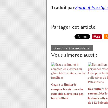
Traduit par
Spirit of Free Sp
Partager cet article
R
S'inscrire à la newsletter
Vous aimerez aussi :
Gaza : se limiter à
Des milliers d
compter les victimes du
rassemblées à
génocide n’arrêtera pas
les funérailles 
les israéliens
de 112 Palesti