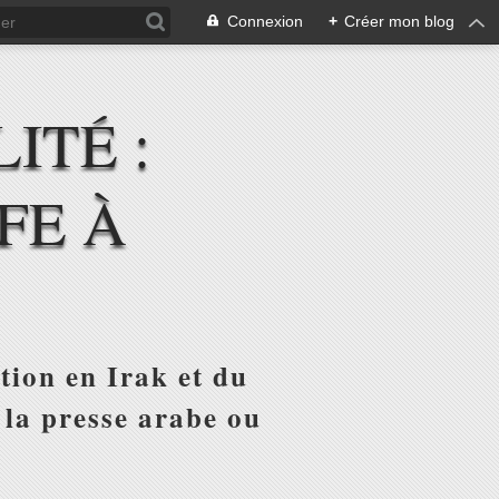
Connexion
+
Créer mon blog
ITÉ :
FE À
tion en Irak et du
 la presse arabe ou