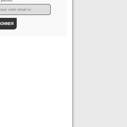
s publiés.