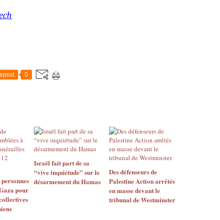
eech
epost
0
Israël fait part de sa
Des défenseurs de
“vive inquiétude” sur le
e personnes
Palestine Action arrêtés
désarmement du Hamas
 Gaza pour
en masse devant le
collectives
tribunal de Westminster
niens