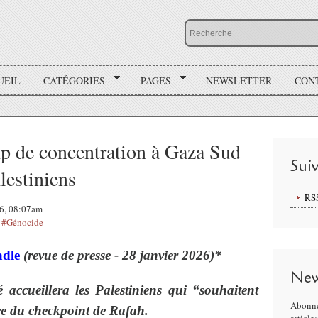
UEIL
CATÉGORIES
PAGES
NEWSLETTER
CON
amp de concentration à Gaza Sud
Sui
lestiniens
RS
26, 08:07am
,
#Génocide
adle
(revue de presse - 28 janvier 2026)*
New
 accueillera les Palestiniens qui “souhaitent
Abonne
re du checkpoint de Rafah.