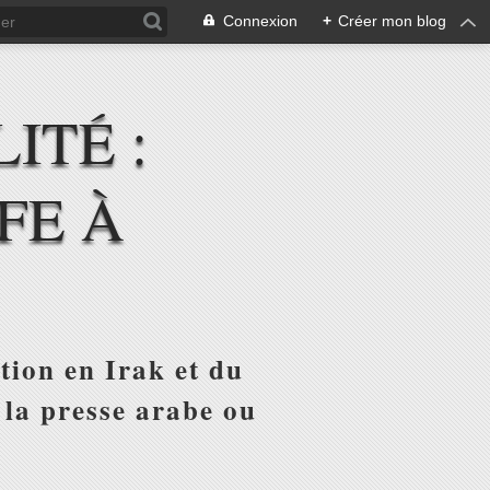
Connexion
+
Créer mon blog
ITÉ :
FE À
tion en Irak et du
 la presse arabe ou