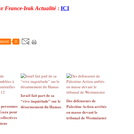
ur
France-Irak Actualité
:
ICI
epost
0
Israël fait part de sa
Des défenseurs de
“vive inquiétude” sur le
e personnes
Palestine Action arrêtés
désarmement du Hamas
 Gaza pour
en masse devant le
collectives
tribunal de Westminster
niens