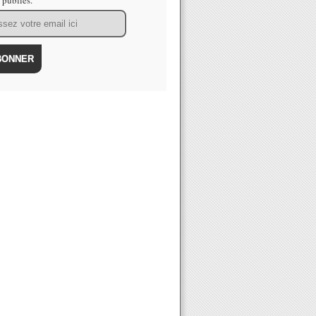
s publiés.