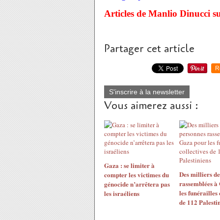
Articles de Manlio Dinucci s
Partager cet article
R
S'inscrire à la newsletter
Vous aimerez aussi :
Gaza : se limiter à
Des milliers d
compter les victimes du
rassemblées à
génocide n’arrêtera pas
les funérailles 
les israéliens
de 112 Palesti