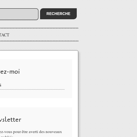
TACT
vez-moi
S
sletter
z-vous pour être averti des nouveaux