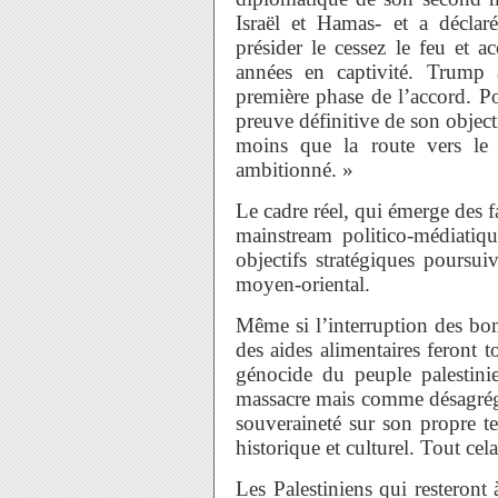
Israël et Hamas- et a décla
présider le cessez le feu et a
années en captivité. Trump a
première phase de l’accord. Po
preuve définitive de son object
moins que la route vers le
ambitionné. »
Le cadre réel, qui émerge des fa
mainstream politico-médiatiq
objectifs stratégiques poursuiv
moyen-oriental.
Même si l’interruption des bo
des aides alimentaires feront 
génocide du peuple palestin
massacre mais comme désagrégat
souveraineté sur son propre te
historique et culturel. Tout cel
Les Palestiniens qui resteron