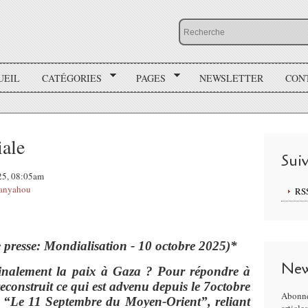
UEIL
CATÉGORIES
PAGES
NEWSLETTER
CON
iale
Sui
025, 08:05am
anyahou
RS
e presse: Mondialisation - 10 octobre 2025)*
New
 finalement la paix à Gaza ? Pour répondre à
econstruit ce qui est advenu depuis le 7octobre
Abonne
i “Le 11 Septembre du Moyen-Orient”, reliant