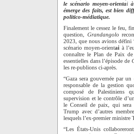
le scénario moyen-orienta
i
à 
émerge des faits, est bien di
politico-médiatique.
Finalement le cessez le feu, f
question,
Grandangolo
recon
2023, que nous avions défini 
scénario moyen-orient
ai
à l’eu
connaître le Plan de Paix de
essentielles dans l’épisode de
les re-publions ci-après.
“Gaza sera gouvernée par un c
responsable de la gestion quo
composé de Palestiniens qua
supervision et le contrôle d’u
le Conseil de paix, qui sera 
Trump avec d’autres membres
lesquels l’ex-premier ministre 
“Les États-Unis collaboreront