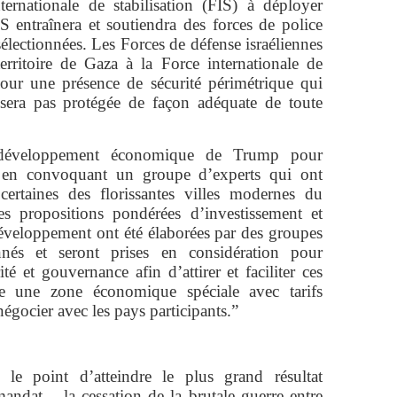
ernationale de stabilisation (FIS) à déployer
entraînera et soutiendra des forces de police
électionnées. Les Forces de défense israéliennes
erritoire de Gaza à la Force internationale de
 pour une présence de sécurité périmétrique qui
sera pas protégée de façon adéquate de toute
 développement économique de Trump pour
za en convoquant un groupe d’experts qui ont
certaines des florissantes villes modernes du
 propositions pondérées d’investissement et
éveloppement ont été élaborées par des groupes
onnés et seront prises en considération pour
ité et gouvernance afin d’attirer et faciliter ces
uée une zone économique spéciale avec tarifs
 négocier avec les pays participants.”
 le point d’atteindre le plus grand résultat
ndat – la cessation de la brutale guerre entre