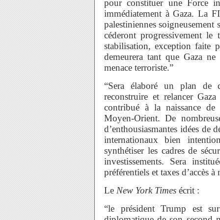
pour constituer une Force int
immédiatement à Gaza. La FIS 
palestiniennes soigneusement s
céderont progressivement le t
stabilisation, exception faite
demeurera tant que Gaza ne 
menace terroriste.”
“Sera élaboré un plan de
reconstruire et relancer Ga
contribué à la naissance de 
Moyen-Orient. De nombreuses
d’enthousiasmantes idées de d
internationaux bien intenti
synthétiser les cadres de sécur
investissements. Sera instit
préférentiels et taxes d’accès à
Le
New York Times
écrit :
“le président Trump est sur
diplomatique de son second ma