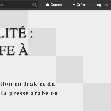
Connexion
+
Créer mon blog
ITÉ :
FE À
tion en Irak et du
 la presse arabe ou