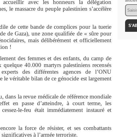
article
accueillir avec les honneurs la délégation
Email
s, le massacre du peuple palestinien s’accélère
le de cette bande de complices pour la tuerie
nde de Gaza), une zone qualifiée de « sûre pour
énocidaires, mais délibérément et officiellement
tion !
alement des femmes et des enfants, du camp de
ux quelque 40.000 martyrs palestiniens recensés
s experts des différentes agences de l’ONU
 le véritable bilan de ce génocide est largement
u, dans la revue médicale de référence mondiale
ffet en passe d’atteindre, à court terme, les
essez-le-feu était immédiatement instauré et
encore la force de résister, et ses combattants
 significatives à l’armée terroriste.