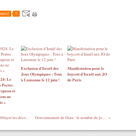
epost
0
Exclusion d’Israël des
Manifestation pour le
Jeux Olympiques : Tous
boycott d’Israël aux JO
024: Le
à Lausanne le 12 juin !
de Paris
 Portes
rapeau et
iens ne
is »
UNRWA: Gaza a besoin de 15 ans pour déblayer les décombres causés par la guerre israélienne
Gouvernement de Gaza : le nombre de journalistes tués s'élève à 160