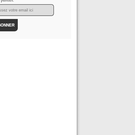
s publiés.