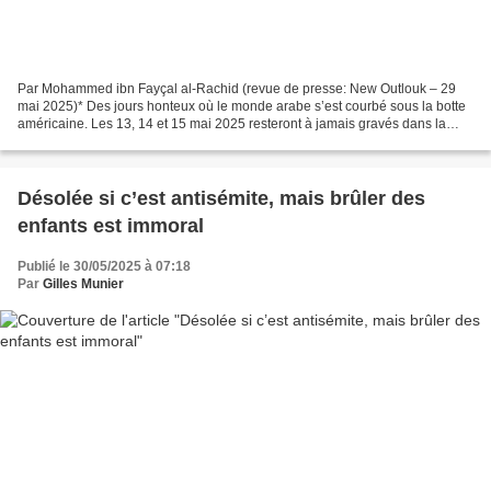
Par Mohammed ibn Fayçal al-Rachid (revue de presse: New Outlouk – 29
mai 2025)* Des jours honteux où le monde arabe s’est courbé sous la botte
américaine. Les 13, 14 et 15 mai 2025 resteront à jamais gravés dans la
mémoire des Arabes comme des jours de...
Désolée si c’est antisémite, mais brûler des
enfants est immoral
Publié le 30/05/2025 à 07:18
Par
Gilles Munier