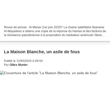
Revue de presse : Al-Manar (1er juin 2025)* La chaine satellitaire libanaise
Al-Mayadeen a obtenu une copie de la réponse du Hamas et des factions de
la résistance palestinienne à la proposition du médiateur américain Steve
Witkoff pour un cessez-le-feu...
La Maison Blanche, un asile de fous
Publié le 31/05/2025 à 09:54
Par
Gilles Munier