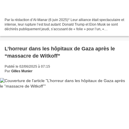
Par la rédaction d’Al-Manar (6 juin 2025)* Leur alliance était spectaculaire et
intense, leur rupture l’est tout autant: Donald Trump et Elon Musk se sont
déchirés publiquement jeudi, s’accusant de « folie » pour l’un, «
d’ingratitude » pour l’autre....
L’horreur dans les hôpitaux de Gaza après le
“massacre de Witkoff”
Publié le 02/06/2025 à 07:15
Par
Gilles Munier