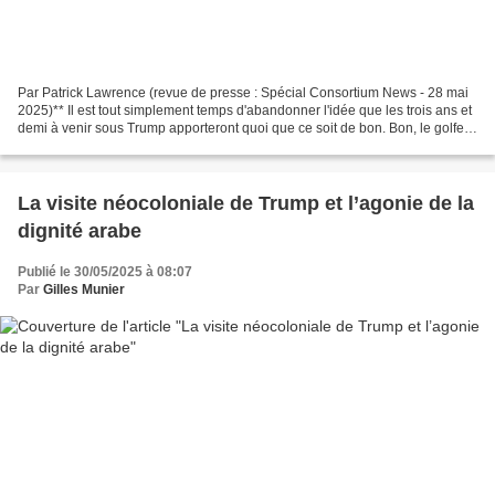
Par Patrick Lawrence (revue de presse : Spécial Consortium News - 28 mai
2025)** Il est tout simplement temps d'abandonner l'idée que les trois ans et
demi à venir sous Trump apporteront quoi que ce soit de bon. Bon, le golfe
du Mexique conservera son...
La visite néocoloniale de Trump et l’agonie de la
dignité arabe
Publié le 30/05/2025 à 08:07
Par
Gilles Munier