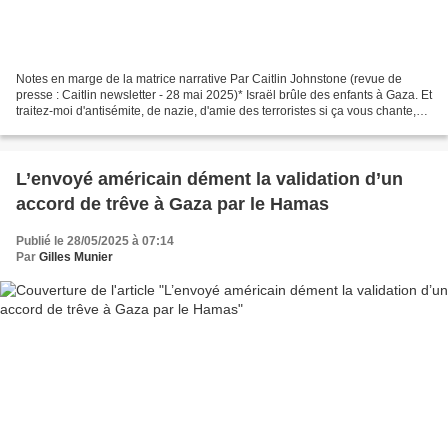
Notes en marge de la matrice narrative Par Caitlin Johnstone (revue de
presse : Caitlin newsletter - 28 mai 2025)* Israël brûle des enfants à Gaza. Et
traitez-moi d'antisémite, de nazie, d'amie des terroristes si ça vous chante,
mais je pense que c'est...
L’envoyé américain dément la validation d’un
accord de trêve à Gaza par le Hamas
Publié le 28/05/2025 à 07:14
Par
Gilles Munier