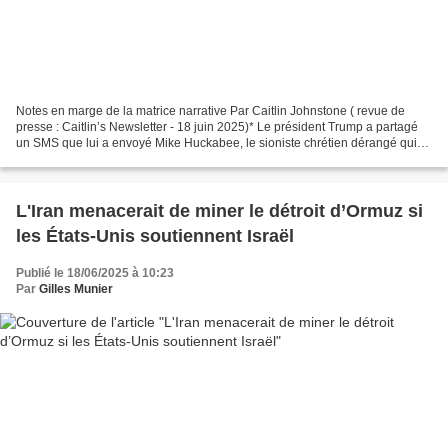
Notes en marge de la matrice narrative Par Caitlin Johnstone ( revue de
presse : Caitlin’s Newsletter - 18 juin 2025)* Le président Trump a partagé
un SMS que lui a envoyé Mike Huckabee, le sioniste chrétien dérangé qui
occupe actuellement le poste d'ambassadeur...
L'Iran menacerait de miner le détroit d’Ormuz si
les États-Unis soutiennent Israël
Publié le 18/06/2025 à 10:23
Par
Gilles Munier