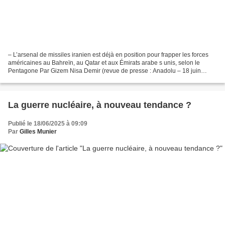
– L’arsenal de missiles iranien est déjà en position pour frapper les forces
américaines au Bahreïn, au Qatar et aux Émirats arabe s unis, selon le
Pentagone Par Gizem Nisa Demir (revue de presse : Anadolu – 18 juin
2025)* Alors que les tensions s’intensifient...
La guerre nucléaire, à nouveau tendance ?
Publié le 18/06/2025 à 09:09
Par
Gilles Munier