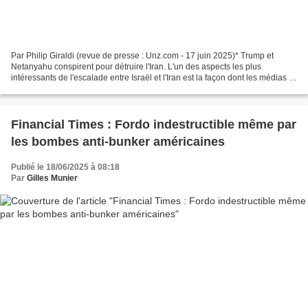
Par Philip Giraldi (revue de presse : Unz.com - 17 juin 2025)* Trump et
Netanyahu conspirent pour détruire l'Iran. L'un des aspects les plus
intéressants de l'escalade entre Israël et l'Iran est la façon dont les médias et
la cohorte d'“experts” ont évité...
Financial Times : Fordo indestructible même par
les bombes anti-bunker américaines
Publié le 18/06/2025 à 08:18
Par
Gilles Munier