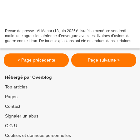
Revue de presse : Al Manar (13 juin 2025)* ‘Israël’ a mené, ce vendredi
matin, une agression aérienne d’envergure avec des dizaines d’avions de
guerre contre l’Iran. De fortes explosions ont été entendues dans certaines
zones de la capitale iranienne,...
< Page précédente
Page suivante >
Hébergé par Overblog
Top articles
Pages
Contact
Signaler un abus
C.G.U.
Cookies et données personnelles