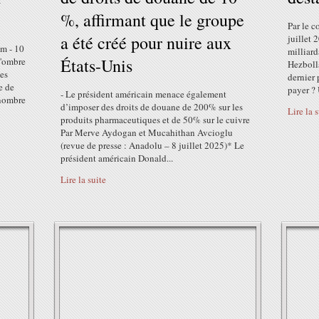
%, affirmant que le groupe
Par le 
a été créé pour nuire aux
juillet
om - 10
milliard
États-Unis
l'ombre
Hezbolla
des
dernier 
e de
payer ? 
- Le président américain menace également
 nombre
d’imposer des droits de douane de 200% sur les
Lire la 
produits pharmaceutiques et de 50% sur le cuivre
Par Merve Aydogan et Mucahithan Avcioglu
(revue de presse : Anadolu – 8 juillet 2025)* Le
président américain Donald...
Lire la suite