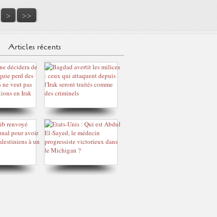
70
80
90
100
>
>>
Articles récents