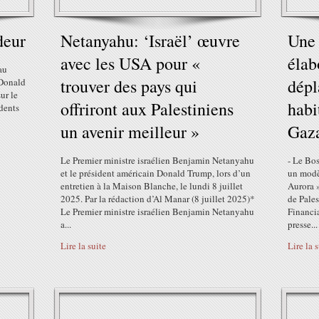
deur
Netanyahu: ‘Israël’ œuvre
Une 
avec les USA pour «
élab
au
trouver des pays qui
dépl
 Donald
ur le
offriront aux Palestiniens
habi
dents
un avenir meilleur »
Gaz
Le Premier ministre israélien Benjamin Netanyahu
- Le Bo
et le président américain Donald Trump, lors d’un
un modèl
entretien à la Maison Blanche, le lundi 8 juillet
Aurora »
2025. Par la rédaction d’Al Manar (8 juillet 2025)*
de Pales
Le Premier ministre israélien Benjamin Netanyahu
Financi
a...
presse...
Lire la suite
Lire la 