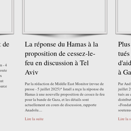
t de
La réponse du Hamas à la
Plus
proposition de cessez-le-
tués
feu en discussion à Tel
d'ai
m - 4
Aviv
à G
route
ix
ent
Par la rédaction de Middle East Monitor (revue de
Par And
parce
presse - 5 juillet 2025)* Israël a reçu la réponse du
juillet 
Hamas à une nouvelle proposition de cessez-le-feu
tués au 
pour la bande de Gaza, et les détails sont
distribu
actuellement en cours de discussion, rapporte
«Fondat
Anadolu....
soutenue
Lire la suite
Lire la 