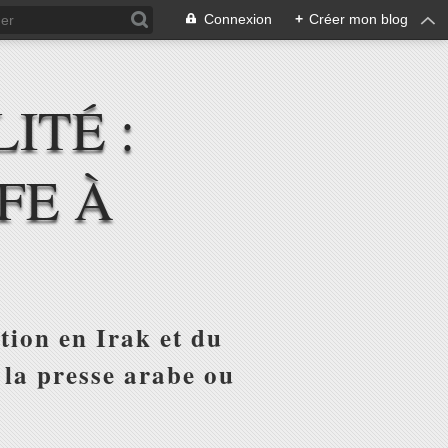
Connexion
+
Créer mon blog
ITÉ :
FE À
tion en Irak et du
 la presse arabe ou