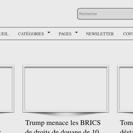
UEIL
CATÉGORIES
PAGES
NEWSLETTER
CON
Trump menace les BRICS
Tom
r
de droits de douane de 10
dést