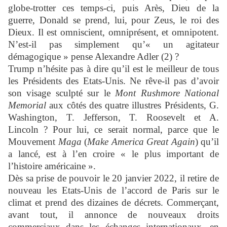
globe-trotter ces temps-ci, puis Arès, Dieu de la
guerre, Donald se prend, lui, pour Zeus, le roi des
Dieux. Il est omniscient, omniprésent, et omnipotent.
N’est-il pas simplement qu’« un agitateur
démagogique » pense Alexandre Adler (2) ?
Trump n’hésite pas à dire qu’il est le meilleur de tous
les Présidents des Etats-Unis. Ne rêve-il pas d’avoir
son visage sculpté sur le
Mont Rushmore National
Memorial
aux côtés des quatre illustres Présidents, G.
Washington, T. Jefferson, T. Roosevelt et A.
Lincoln ? Pour lui, ce serait normal, parce que le
Mouvement
Maga
(
Make America Great Again
) qu’il
a lancé, est à l’en croire « le plus important de
l’histoire américaine ».
Dès sa prise de pouvoir le 20 janvier 2022, il
retire de
nouveau les Etats-Unis de l’accord de Paris sur le
climat et prend des dizaines de décrets. Commerçant,
avant tout, il annonce de nouveaux droits
commerciaux dans les échanges internationaux, en