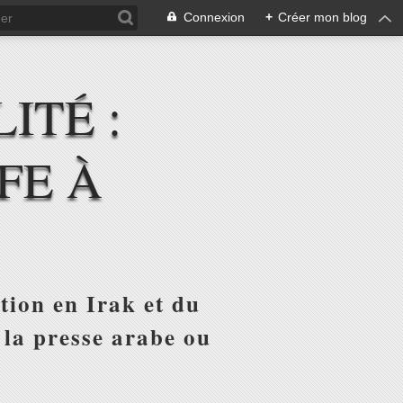
Connexion
+
Créer mon blog
ITÉ :
FE À
tion en Irak et du
 la presse arabe ou