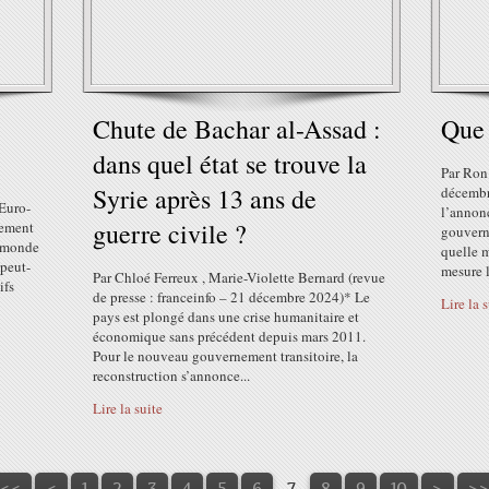
Chute de Bachar al-Assad :
Que 
dans quel état se trouve la
Par Ron 
Syrie après 13 ans de
décembr
 Euro-
l’annon
guerre civile ?
gement
gouvern
e monde
quelle 
 peut-
mesure l
Par Chloé Ferreux , Marie-Violette Bernard (revue
ifs
de presse : franceinfo – 21 décembre 2024)* Le
Lire la 
pays est plongé dans une crise humanitaire et
économique sans précédent depuis mars 2011.
Pour le nouveau gouvernement transitoire, la
reconstruction s’annonce...
Lire la suite
20
30
40
50
60
<<
<
1
2
3
4
5
6
7
8
9
10
>
>