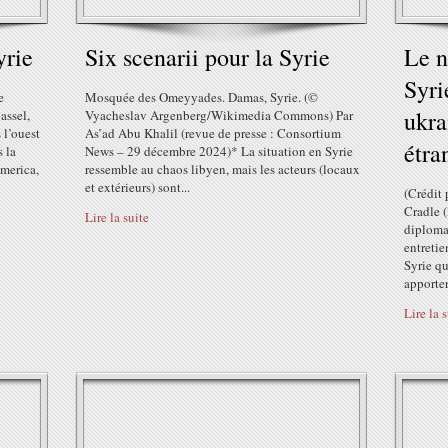
yrie
Six scenarii pour la Syrie
Le n
Syri
e
Mosquée des Omeyyades. Damas, Syrie. (©
ukra
assel,
Vyacheslav Argenberg/Wikimedia Commons) Par
 l’ouest
As’ad Abu Khalil (revue de presse : Consortium
étra
 la
News – 29 décembre 2024)* La situation en Syrie
America,
ressemble au chaos libyen, mais les acteurs (locaux
et extérieurs) sont...
(Crédit
Cradle 
Lire la suite
diplomat
entretie
Syrie qu
apportera
Lire la 