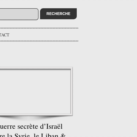
TACT
uerre secrète d’Israël
re la Syrie, le Liban &