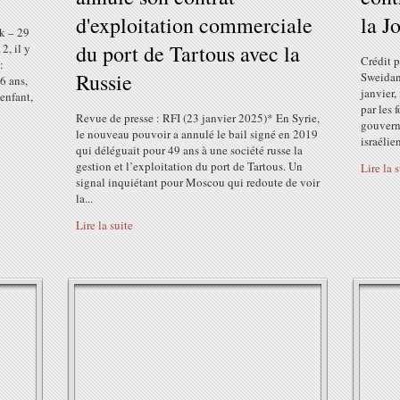
d'exploitation commerciale
la J
ak – 29
du port de Tartous avec la
2, il y
Crédit 
:
Russie
Sweidan
6 ans,
janvier,
 enfant,
par les 
Revue de presse : RFI (23 janvier 2025)* En Syrie,
gouverne
le nouveau pouvoir a annulé le bail signé en 2019
israélie
qui déléguait pour 49 ans à une société russe la
gestion et l’exploitation du port de Tartous. Un
Lire la 
signal inquiétant pour Moscou qui redoute de voir
la...
Lire la suite