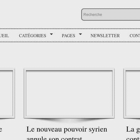
UEIL
CATÉGORIES
PAGES
NEWSLETTER
CON
e
Le nouveau pouvoir syrien
La g
annule son contrat
cont