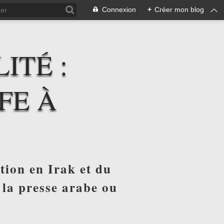
Connexion
+
Créer mon blog
ITÉ :
FE À
tion en Irak et du
 la presse arabe ou