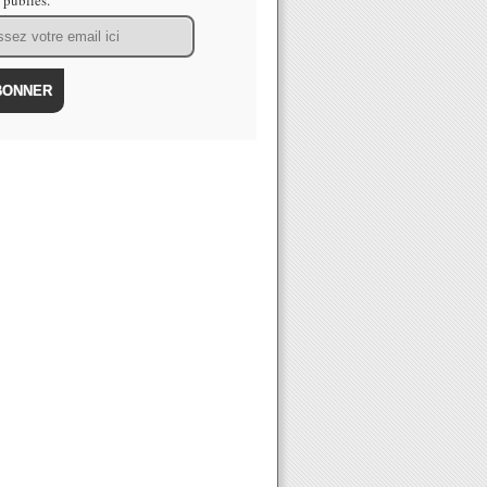
s publiés.