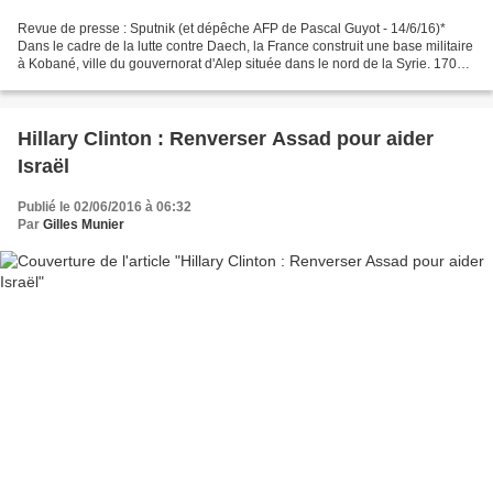
Revue de presse : Sputnik (et dépêche AFP de Pascal Guyot - 14/6/16)*
Dans le cadre de la lutte contre Daech, la France construit une base militaire
à Kobané, ville du gouvernorat d'Alep située dans le nord de la Syrie. 170
militaires français y ont été...
Hillary Clinton : Renverser Assad pour aider
Israël
Publié le 02/06/2016 à 06:32
Par
Gilles Munier