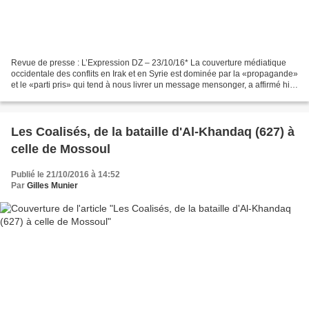
Revue de presse : L’Expression DZ – 23/10/16* La couverture médiatique
occidentale des conflits en Irak et en Syrie est dominée par la «propagande»
et le «parti pris» qui tend à nous livrer un message mensonger, a affirmé hier
l'analyste britannique,...
Les Coalisés, de la bataille d'Al-Khandaq (627) à
celle de Mossoul
Publié le 21/10/2016 à 14:52
Par
Gilles Munier