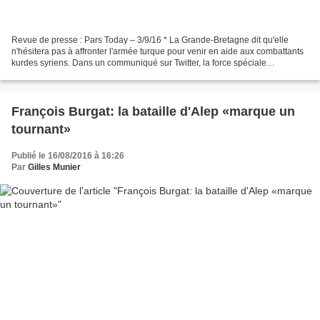
Revue de presse : Pars Today – 3/9/16 * La Grande-Bretagne dit qu'elle
n'hésitera pas à affronter l'armée turque pour venir en aide aux combattants
kurdes syriens. Dans un communiqué sur Twitter, la force spéciale
britannique déployée en Syrie dit "vouloir...
François Burgat: la bataille d'Alep «marque un
tournant»
Publié le 16/08/2016 à 16:26
Par
Gilles Munier