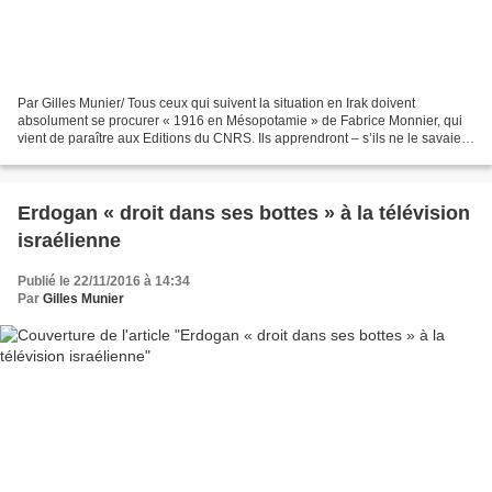
Par Gilles Munier/ Tous ceux qui suivent la situation en Irak doivent
absolument se procurer « 1916 en Mésopotamie » de Fabrice Monnier, qui
vient de paraître aux Editions du CNRS. Ils apprendront – s’ils ne le savaient
pas – que dans l’Empire ottoman,...
Erdogan « droit dans ses bottes » à la télévision
israélienne
Publié le 22/11/2016 à 14:34
Par
Gilles Munier