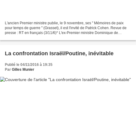
L'ancien Premier ministre publie, le 9 novembre, ses " Mémoires de paix
pour temps de guerre " (Grasset), il est l'invité de Patrick Cohen. Revue de
presse : RT en français (3/11/6)* L'ex-Premier ministre Dominique de
Villepin a regretté, à l'occasion...
La confrontation Israël/Poutine, inévitable
Publié le 04/11/2016 à 19:35
Par
Gilles Munier