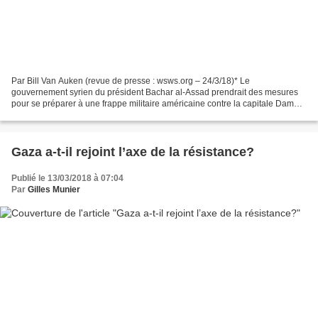
Par Bill Van Auken (revue de presse : wsws.org – 24/3/18)* Le
gouvernement syrien du président Bachar al-Assad prendrait des mesures
pour se préparer à une frappe militaire américaine contre la capitale Damas.
Washington a intensifié ses menaces d’attaque...
Gaza a-t-il rejoint l’axe de la résistance?
Publié le 13/03/2018 à 07:04
Par
Gilles Munier