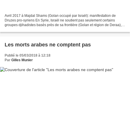
Avril 2017 à Majdal Shams (Golan occupé par Israël): manifestation de
Druzes pro-syriens En Syrie, Israël ne soutient pas seulement certains
groupes djihadistes basés près de sa frontière (Golan et région de Deraa), il
tente également d’embrigader des...
Les morts arabes ne comptent pas
Publié le 05/03/2018 à 12:18
Par
Gilles Munier