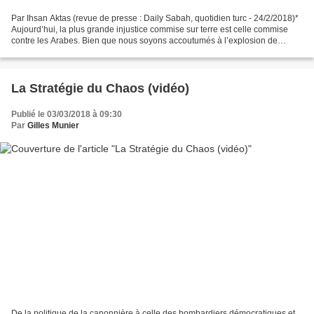
Par Ihsan Aktas (revue de presse : Daily Sabah, quotidien turc - 24/2/2018)*
Aujourd’hui, la plus grande injustice commise sur terre est celle commise
contre les Arabes. Bien que nous soyons accoutumés à l’explosion de
guerre et guerres civiles dans cette...
La Stratégie du Chaos (vidéo)
Publié le 03/03/2018 à 09:30
Par
Gilles Munier
De la politique de la canonnière à celle des bombardiers démocratiques et