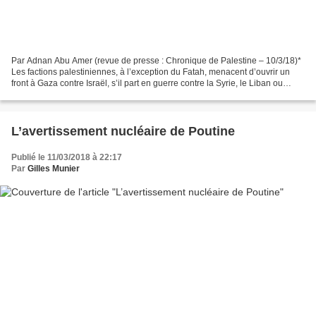
Par Adnan Abu Amer (revue de presse : Chronique de Palestine – 10/3/18)*
Les factions palestiniennes, à l’exception du Fatah, menacent d’ouvrir un
front à Gaza contre Israël, s’il part en guerre contre la Syrie, le Liban ou
l’Iran. Les tensions se sont...
L’avertissement nucléaire de Poutine
Publié le 11/03/2018 à 22:17
Par
Gilles Munier