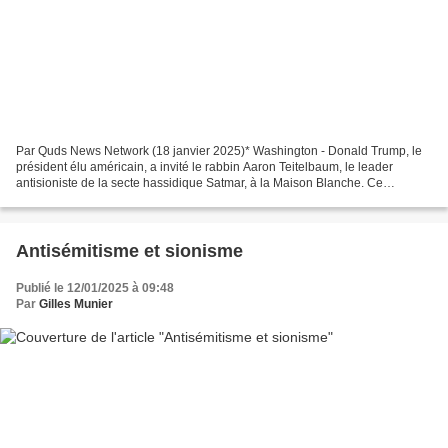
Par Quds News Network (18 janvier 2025)* Washington - Donald Trump, le
président élu américain, a invité le rabbin Aaron Teitelbaum, le leader
antisioniste de la secte hassidique Satmar, à la Maison Blanche. Ce
vendredi, la campagne de Trump a annoncé...
Antisémitisme et sionisme
Publié le 12/01/2025 à 09:48
Par
Gilles Munier