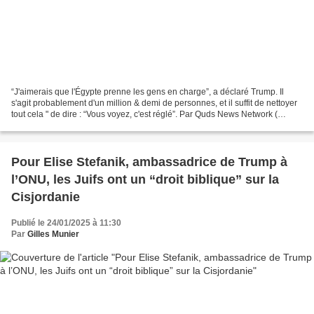
“J'aimerais que l'Égypte prenne les gens en charge”, a déclaré Trump. Il
s'agit probablement d'un million & demi de personnes, et il suffit de nettoyer
tout cela " de dire : “Vous voyez, c'est réglé”. Par Quds News Network (
janvier 2025)* Palestine occupée...
Pour Elise Stefanik, ambassadrice de Trump à
l’ONU, les Juifs ont un “droit biblique” sur la
Cisjordanie
Publié le 24/01/2025 à 11:30
Par
Gilles Munier