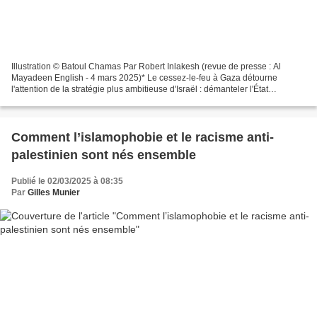
Illustration © Batoul Chamas Par Robert Inlakesh (revue de presse : Al
Mayadeen English - 4 mars 2025)* Le cessez-le-feu à Gaza détourne
l'attention de la stratégie plus ambitieuse d'Israël : démanteler l'État
palestinien, imposer un contrôle extérieur...
Comment l’islamophobie et le racisme anti-
palestinien sont nés ensemble
Publié le 02/03/2025 à 08:35
Par
Gilles Munier