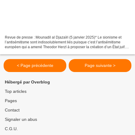
Revue de presse : Mounadil al Djazaïri (5 janvier 2025)* Le sionisme et
l’antisémitisme sont indissolublement liés puisque c’est l’antisémitisme
européen qui a amené Theodor Herzl à proposer la création d’un État juif.
Aujourd’hui encore; un des arguments...
< Page précédente
Page suivante >
Hébergé par Overblog
Top articles
Pages
Contact
Signaler un abus
C.G.U.