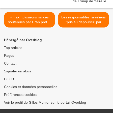
< Irak : plusieurs milices
Les responsables israéliens
soutenues par l'Iran prêtes
“pris au dépourvu” par
à déposer les armes
l'annonce des pourparlers
entre États-Unis & Iran >
Hébergé par Overblog
Top articles
Pages
Contact
Signaler un abus
C.G.U.
Cookies et données personnelles
Préférences cookies
Voir le profil de Gilles Munier sur le portail Overblog